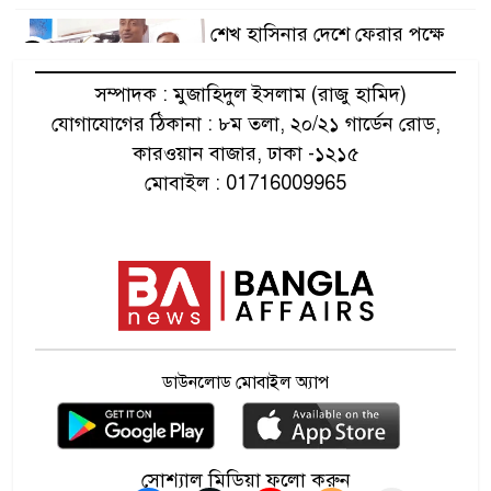
শেখ হাসিনার দেশে ফেরার পক্ষে
৫
আইনমন্ত্রী
সম্পাদক : মুজাহিদুল ইসলাম (রাজু হামিদ)
যোগাযোগের ঠিকানা : ৮ম তলা, ২০/২১ গার্ডেন রোড,
বঙ্গমাতা শেখ ফজিলাতুন্নেছা
৬
কারওয়ান বাজার, ঢাকা -১২১৫
মুজিবের জন্মদিন আজ
মোবাইল : 01716009965
সাফে আসছেন আরও ৫ প্রবাসী
৭
ফুটবলার
কর্মীর স্ত্রীর সঙ্গে অনৈতিক সম্পর্ক,
৮
বহিষ্কার জামায়াত নেতা
ডাউনলোড মোবাইল অ্যাপ
ইবির হলে ছাত্রীর গোপন ছবি
৯
ফাঁসের অভিযোগ
সোশ্যাল মিডিয়া ফলো করুন