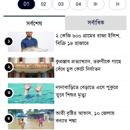
01
02
03
04
সর্বাধিক
সর্বশেষ
২ কেজি ৬০০ গ্রামের রাজা ইলিশ,
১
বিক্রি ১৪ হাজারে
কুপ্রস্তাব প্রত্যাখ্যান, তরুণীকে গাছে
২
বেঁধে চুল কেটে নির্যাতন
নানাবাড়িতে বেড়াতে এসে পুকুরে
৩
ডুবে শিশুর মৃত্যু
ভারী বৃষ্টির আভাস, ১০ জেলায়
৪
বন্যার শঙ্কা