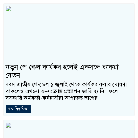
নতুন পে-স্কেল কার্যকর হলেই একসঙ্গে বকেয়া
বেতন
নবম জাতীয় পে-স্কেল ১ জুলাই থেকে কার্যকর করার ঘোষণা
থাকলেও এখনো এ–সংক্রান্ত প্রজ্ঞাপন জারি হয়নি। ফলে
সরকারি কর্মকর্তা-কর্মচারীরা আপাতত আগের
>> বিস্তারিত..