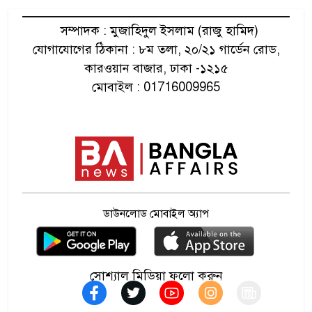
৫
সিলগালা
সম্পাদক : মুজাহিদুল ইসলাম (রাজু হামিদ)
যোগাযোগের ঠিকানা : ৮ম তলা, ২০/২১ গার্ডেন রোড,
ববিতে শিবির করায় মারধর, চাকরি
৬
কারওয়ান বাজার, ঢাকা -১২১৫
হারানোর অভিযোগ
মোবাইল : 01716009965
মাগুরায় সাকিব আল হাসানের
৭
বাড়িতে হামলা
ক্ষমা চেয়েও ফিফার শীর্ষ পদে
৮
থাকছেন ইনফান্তিনো
ডাউনলোড মোবাইল অ্যাপ
মিয়ানমারের গৃহযুদ্ধে শান্তি
৯
আলোচনার বিরল সুযোগ
সোশ্যাল মিডিয়া ফলো করুন
ফর্সা হওয়ার ক্রিমে ভয়ংকর বিষ,