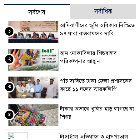
সর্বাধিক
সর্বশেষ
আদিবাসীদের ভূমি অধিকার নিশ্চিতে
১
৯৭ ধারা বাস্তবায়নের দাবি
হাম মোকাবিলায় শিশুবান্ধব
২
পরিকল্পনার আহ্বান
পাঁচ দাবিতে ঢাকা জেলা প্রশাসকের
৩
কাছে ১১ দলের স্মারকলিপি
টাকার অভাবে খুলির হাড় লাগছে না
৪
শিশুর
টাঙ্গাইলে অভিযানে ৩ হাসপাতাল