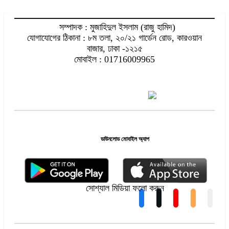
সম্পাদক : মুজাহিদুল ইসলাম (রাজু হামিদ)
যোগাযোগের ঠিকানা : ৮ম তলা, ২০/২১ গার্ডেন রোড, কারওয়ান
বাজার, ঢাকা -১২১৫
মোবাইল : 01716009965
ডাউনলোড মোবাইল অ্যাপ
সোশ্যাল মিডিয়া ফলো করুন