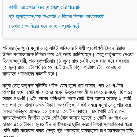
কাজী এরতেজার বিরুদ্ধে গ্রেপ্তারি পরোয়ানা
দুই জুলাইযোদ্ধাকে সিএনজি ও রিকশা দিলেন প্রধানমন্ত্রী
হেফাজত আমিরের সঙ্গে বসছেন প্রধানমন্ত্রী
শনিবার (৬ জুন) যমুনা সেতু সাইট অফিসের নির্বাহী প্রকৌশলী সৈয়দ রিয়াজ
উদ্দিন গণমাধ্যমকে নিশ্চিত করে এই তথ্য জানিয়েছেন। সেতু কর্তৃপক্ষের দেওয়া
হিসাব অনুযায়ী, গত বৃহস্পতিবার (৪ জুন) রাত ১২টা থেকে শুরু করে শুক্রবার
(৫ জুন) রাত ১২টা পর্যন্ত ২৪ ঘণ্টায় এই বিপুল পরিমাণ টোল আদায় ও
যানবাহন পারাপারের ঘটনাটি ঘটে।
যমুনা সেতু কর্তৃপক্ষ সুনির্দিষ্ট পরিসংখ্যান তুলে ধরে জানায়, গত ২৪ ঘণ্টায়
পারাপার হওয়া মোট যানবাহনের মধ্যে উত্তরবঙ্গগামী যানবাহনের সংখ্যা ছিল ১৫
হাজার ৪৪৮টি। এই লেনের গাড়িগুলো থেকে মোট টোল আদায় হয়েছে ১ কোটি
৩৫ লাখ ৫৮ হাজার ৮০০ টাকা। অপরদিকে, একই সময়ে যমুনা সেতু পার হয়ে
ঢাকার অভিমুখে এসেছে ২৫ হাজার ১৩২টি যানবাহন। ঢাকাগামী এই লেনের
যানবাহনগুলোর বিপরীত থেকে মোট টোল আদায় হয়েছে ১ কোটি ৭৮ লাখ ৬৮
হাজার ৪৫০ টাকা। মূলত ঈদ বা উৎসবের ছুটির কারণে কিংবা স্বাভাবিকের চেয়ে
বেশি গাড়ি যাতায়াত করায় সেতুর দুই প্রান্তেই যানবাহনের চাপ অনেকাংশে বৃদ্ধি
পেয়েছে।