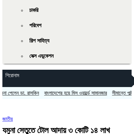
চাকরি
পরিবেশ
শিল্প সাহিত্য
সেক্স এডুকেশন
শিরোনাম
েলেন ডা. রাসকিন
বাংলাদেশের হয়ে মিস ওয়ার্ল্ডে সামানজার
সীমান্তে পাল্টাপাল্
জাতীয়
যমুনা সেতুতে টোল আদায় ৩ কোটি ১৪ লাখ