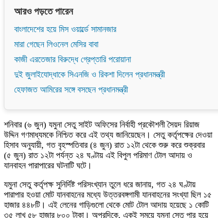
আরও পড়তে পারেন
বাংলাদেশের হয়ে মিস ওয়ার্ল্ডে সামানজার
মারা গেছেন লিওনেল মেসির বাবা
কাজী এরতেজার বিরুদ্ধে গ্রেপ্তারি পরোয়ানা
দুই জুলাইযোদ্ধাকে সিএনজি ও রিকশা দিলেন প্রধানমন্ত্রী
হেফাজত আমিরের সঙ্গে বসছেন প্রধানমন্ত্রী
শনিবার (৬ জুন) যমুনা সেতু সাইট অফিসের নির্বাহী প্রকৌশলী সৈয়দ রিয়াজ
উদ্দিন গণমাধ্যমকে নিশ্চিত করে এই তথ্য জানিয়েছেন। সেতু কর্তৃপক্ষের দেওয়া
হিসাব অনুযায়ী, গত বৃহস্পতিবার (৪ জুন) রাত ১২টা থেকে শুরু করে শুক্রবার
(৫ জুন) রাত ১২টা পর্যন্ত ২৪ ঘণ্টায় এই বিপুল পরিমাণ টোল আদায় ও
যানবাহন পারাপারের ঘটনাটি ঘটে।
যমুনা সেতু কর্তৃপক্ষ সুনির্দিষ্ট পরিসংখ্যান তুলে ধরে জানায়, গত ২৪ ঘণ্টায়
পারাপার হওয়া মোট যানবাহনের মধ্যে উত্তরবঙ্গগামী যানবাহনের সংখ্যা ছিল ১৫
হাজার ৪৪৮টি। এই লেনের গাড়িগুলো থেকে মোট টোল আদায় হয়েছে ১ কোটি
৩৫ লাখ ৫৮ হাজার ৮০০ টাকা। অপরদিকে, একই সময়ে যমুনা সেতু পার হয়ে