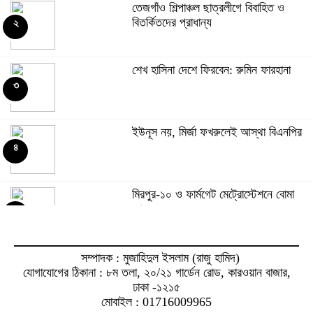
৬
তেজগাঁও শিল্পাঞ্চল ছাত্রলীগে বিবাহিত ও
বিতর্কিতদের প্রাধান্য
২
বিদেশি গণমাধ্যমের লাগাম টানল পাকিস্তান
৭
শেখ হাসিনা দেশে ফিরবেন: রুমিন ফারহানা
৩
ঢাবির নারী শিক্ষার্থীদের দাবির পক্ষে সর্ব মিত্র
৮
ইউনূস নয়, মির্জা ফখরুলেই আস্থা বিএনপির
৪
সৌদিতে ৩ বাংলাদেশি অপহৃত, মুক্তিপণ দাবি
৯
মিরপুর-১০ ও ফার্মগেট মেট্রোস্টেশনে বোমা
আতঙ্ক
৫
অপপ্রচারে বিভ্রান্ত না হওয়ার আহ্বান
পুলিশের
১০
নরসিংদীতে জুলাই গণঅভ্যুত্থান দিবস পালন
সম্পাদক : মুজাহিদুল ইসলাম (রাজু হামিদ)
যোগাযোগের ঠিকানা : ৮ম তলা, ২০/২১ গার্ডেন রোড, কারওয়ান বাজার,
৬
ঢাকা -১২১৫
রাতে মাজারে গান, সকালে সড়কে প্রাণ গেল
মোবাইল : 01716009965
পেহলি ভৈরবীর
১১