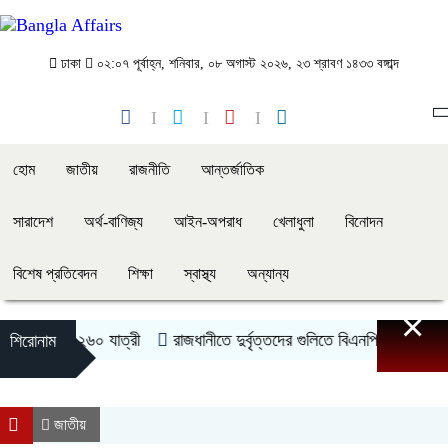
ঢাকা
০২:০৭ পূর্বাহ্ন, শনিবার, ০৮ অগাস্ট ২০২৬, ২৩ শ্রাবণ ১৪৩৩ বঙ্গাব্দ
হোম
জাতীয়
রাজনীতি
আন্তর্জাতিক
সারাদেশ
অর্থ-বাণিজ্য
আইন-অপরাধ
খেলাধুলা
বিনোদন
বিশেষ প্রতিবেদন
শিক্ষা
স্বাস্থ্য
অন্যান্য
×
শ বিমানের ২৬০ যাত্রী
রাজধানীতে দুর্বৃত্তদের গুলিতে বিএনপি কর্মী আহত
শিরোনাম
জাতীয়