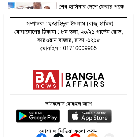
শেখ হাসিনার দেশে ফেরার পক্ষে
৫
আইনমন্ত্রী
সম্পাদক : মুজাহিদুল ইসলাম (রাজু হামিদ)
যোগাযোগের ঠিকানা : ৮ম তলা, ২০/২১ গার্ডেন রোড,
বঙ্গমাতা শেখ ফজিলাতুন্নেছা
৬
কারওয়ান বাজার, ঢাকা -১২১৫
মুজিবের জন্মদিন আজ
মোবাইল : 01716009965
সাফে আসছেন আরও ৫ প্রবাসী
৭
ফুটবলার
কর্মীর স্ত্রীর সঙ্গে অনৈতিক সম্পর্ক,
৮
বহিষ্কার জামায়াত নেতা
ডাউনলোড মোবাইল অ্যাপ
ইবির হলে ছাত্রীর গোপন ছবি
৯
ফাঁসের অভিযোগ
সোশ্যাল মিডিয়া ফলো করুন