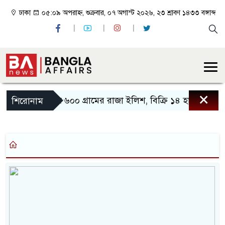
ঢাকা
০৫:০৯ অপরাহ্ন, শুক্রবার, ০৭ অগাস্ট ২০২৬, ২৩ শ্রাবণ ১৪৩৩ বঙ্গাব্দ
×
২ কেজি ৬০০ গ্রামের রাজা ইলিশ, বিক্রি ১৪ হাজারে
কুপ
শিরোনাম