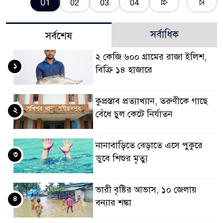
01
02
03
04
সর্বাধিক
সর্বশেষ
২ কেজি ৬০০ গ্রামের রাজা ইলিশ,
১
বিক্রি ১৪ হাজারে
কুপ্রস্তাব প্রত্যাখ্যান, তরুণীকে গাছে
২
বেঁধে চুল কেটে নির্যাতন
নানাবাড়িতে বেড়াতে এসে পুকুরে
৩
ডুবে শিশুর মৃত্যু
ভারী বৃষ্টির আভাস, ১০ জেলায়
৪
বন্যার শঙ্কা