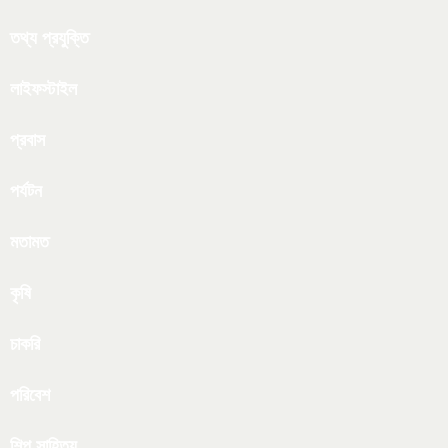
তথ্য প্রযুক্তি
লাইফস্টাইল
প্রবাস
পর্যটন
মতামত
কৃষি
চাকরি
পরিবেশ
শিল্প সাহিত্য