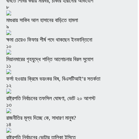
ববিতে শিবির করায় মারধর, চাকরি হারানোর অভিযোগ
৮
মাগুরায় সাকিব আল হাসানের বাড়িতে হামলা
৯
ক্ষমা চেয়েও ফিফার শীর্ষ পদে থাকছেন ইনফান্তিনো
১০
মিয়ানমারের গৃহযুদ্ধে শান্তি আলোচনার বিরল সুযোগ
১১
ফর্সা হওয়ার ক্রিমে ভয়ংকর বিষ, বিএসটিআই’র সতর্কতা
১২
রাষ্ট্রপতি নির্বাচনের তফসিল ঘোষণা, ভোট ২০ আগস্ট
১৩
রাজনীতির মূল্য দিচ্ছে কে, সাধারণ মানুষ?
১৪
রাষ্ট্রপতি নির্বাচনের ভোটার তালিকা ইসিতে