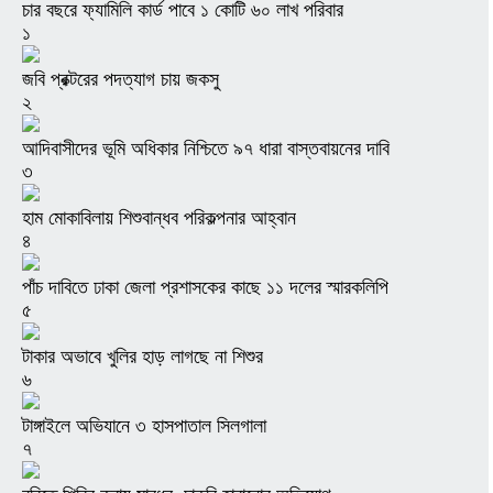
চার বছরে ফ্যামিলি কার্ড পাবে ১ কোটি ৬০ লাখ পরিবার
১
জবি প্রক্টরের পদত্যাগ চায় জকসু
২
আদিবাসীদের ভূমি অধিকার নিশ্চিতে ৯৭ ধারা বাস্তবায়নের দাবি
৩
হাম মোকাবিলায় শিশুবান্ধব পরিকল্পনার আহ্বান
৪
পাঁচ দাবিতে ঢাকা জেলা প্রশাসকের কাছে ১১ দলের স্মারকলিপি
৫
টাকার অভাবে খুলির হাড় লাগছে না শিশুর
৬
টাঙ্গাইলে অভিযানে ৩ হাসপাতাল সিলগালা
৭