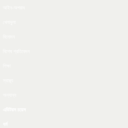
আইন-অপরাধ
খেলাধুলা
বিনোদন
বিশেষ প্রতিবেদন
শিক্ষা
স্বাস্থ্য
অন্যান্য
এডিটরস চয়েস
ধর্ম