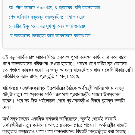
আ. লীগ আমলে ৭০০ গুম, ৪ হাজারের বেশি ক্রসফায়ার
শেখ হাসিনার বক্তব্য গুরুত্বহীন: শামা ওবায়েদ
বেনজীর ইস্যুতে এবার মুখ খুললেন শামা ওবায়েদ
যে তারকাদের হাতছাড়া করে আফসোসে ক্লাবগুলো
এই বড় আর্থিক চাপ সামাল দিতে একসঙ্গে পুরো কাঠামো কার্যকর না করে ধাপে
ধাপে বাস্তবায়নের পরিকল্পনা নেওয়া হয়েছে। প্রথম ধাপে বর্ধিত মূল বেতনের
৫০ শতাংশ কার্যকর হবে। এ জন্য আসন্ন বাজেটে ৩০ হাজার কোটি টাকার বেশি
অতিরিক্ত বরাদ্দ রাখার প্রস্তুতি সম্পন্ন হয়েছে।
সচিবালয়ে বাজেটসংক্রান্ত উচ্চপর্যায়ের বৈঠকে অর্থমন্ত্রী আমির খসরু মাহমুদ
চৌধুরী নতুন পে-স্কেলের সার্বিক রূপরেখা প্রধানমন্ত্রীর সামনে উপস্থাপন
করেন। পরে সব দিক পর্যালোচনা শেষে প্রধানমন্ত্রী এ বিষয়ে চূড়ান্ত সম্মতি
দেন।
অর্থ মন্ত্রণালয়ের একাধিক কর্মকর্তা জানিয়েছেন, জুলাই থেকেই সরকারি
চাকরিজীবীরা নতুন কাঠামোর আওতায় বেতন পেতে পারেন। অর্থমন্ত্রীর বাজেট
বক্তৃতার খসড়াতেও ধাপে ধাপে বাস্তবায়নের বিষয়টি অন্তর্ভুক্ত করা হয়েছে।