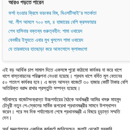
আরও পড়তে পারেন
ফর্সা হওয়ার ক্রিমে ভয়ংকর বিষ, বিএসটিআই’র সতর্কতা
আ. লীগ আমলে ৭০০ গুম, ৪ হাজারের বেশি ক্রসফায়ার
শেখ হাসিনার বক্তব্য গুরুত্বহীন: শামা ওবায়েদ
বেনজীর ইস্যুতে এবার মুখ খুললেন শামা ওবায়েদ
যে তারকাদের হাতছাড়া করে আফসোসে ক্লাবগুলো
এই বড় আর্থিক চাপ সামাল দিতে একসঙ্গে পুরো কাঠামো কার্যকর না করে ধাপে
ধাপে বাস্তবায়নের পরিকল্পনা নেওয়া হয়েছে। প্রথম ধাপে বর্ধিত মূল বেতনের
৫০ শতাংশ কার্যকর হবে। এ জন্য আসন্ন বাজেটে ৩০ হাজার কোটি টাকার বেশি
অতিরিক্ত বরাদ্দ রাখার প্রস্তুতি সম্পন্ন হয়েছে।
সচিবালয়ে বাজেটসংক্রান্ত উচ্চপর্যায়ের বৈঠকে অর্থমন্ত্রী আমির খসরু মাহমুদ
চৌধুরী নতুন পে-স্কেলের সার্বিক রূপরেখা প্রধানমন্ত্রীর সামনে উপস্থাপন
করেন। পরে সব দিক পর্যালোচনা শেষে প্রধানমন্ত্রী এ বিষয়ে চূড়ান্ত সম্মতি
দেন।
অর্থ মন্ত্রণালয়ের একাধিক কর্মকর্তা জানিয়েছেন, জুলাই থেকেই সরকারি