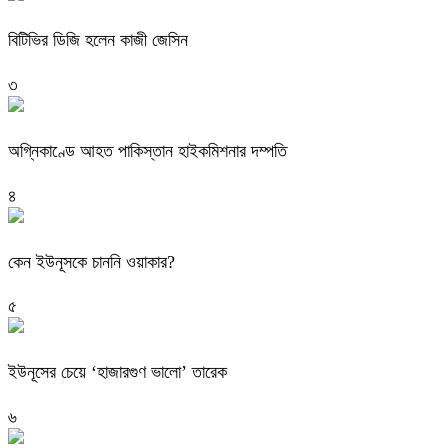
বিটিভির ডিজি হলেন কাজী জেসিন
৩
অগ্নিকাণ্ডে আহত পাকিস্তান হাইকমিশনার দম্পতি
৪
কেন ইউনূসকে চাননি ওয়াকার?
৫
ইউনূসের চেয়ে ‘হাজারগুণ ভালো’ তারেক
৬