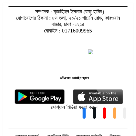
সম্পাদক : মুজাহিদুল ইসলাম (রাজু হামিদ)
যোগাযোগের ঠিকানা : ৮ম তলা, ২০/২১ গার্ডেন রোড, কারওয়ান
বাজার, ঢাকা -১২১৫
মোবাইল : 01716009965
ডাউনলোড মোবাইল অ্যাপ
সোশ্যাল মিডিয়া ফলো করুন