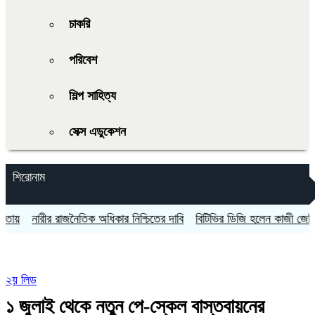
চাকরি
পরিবেশ
শিল্প সাহিত্য
সেক্স এডুকেশন
শিরোনাম
নারীর রাজনৈতিক অধিকার নিশ্চিতের দাবি
বিটিভির ডিজি হলেন কাজী জেসিন
অগ
২য় লিড
১ জুলাই থেকে নতুন পে-স্কেল বাস্তবায়নের