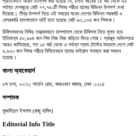
প্রতিবেদনে আরও উল্লেখ করা হয়েছে যে, চলতি বছরের ১৫ মার্চ থেকে এই
পর্যন্ত দেশজুড়ে মোট ৭৭,৭৯১টি শিশুর শরীরে হামের বিভিন্ন উপসর্গ দেখা
দিয়েছে। তীব্র উপসর্গ নিয়ে এই সময়ের মধ্যে দেশের বিভিন্ন সরকারি ও
বেসরকারি হাসপাতালে ভর্তি হতে হয়েছে মোট ৬৩,১৩৪ জন শিশুকে।
চিকিৎসকদের নিবিড় তত্ত্বাবধানে হাসপাতাল থেকে চিকিৎসা নিয়ে সুস্থ হয়ে
ইতিমধ্যে ৫৮,৯৬৪ জন শিশু নিজ নিজ বাড়িতে ফিরে গেছে। স্বাস্থ্য অধিদপ্তর
আরও জানিয়েছে, গত ১৫ মার্চ থেকে এ পর্যন্ত ল্যাব টেস্টের মাধ্যমে দেশে মোট
৯,৬২০ জন শিশুর শরীরে নিশ্চিতভাবে হামের ভাইরাস শনাক্ত করা সম্ভব
হয়েছে।
বাংলা অ্যাফেয়ার্স
৮ম তলা, ২০/২১ গার্ডেন রোড, কারওয়ান বাজার, ঢাকা -১২১৫
সম্পাদক
মুজাহিদুল ইসলাম (রাজু হামিদ)
Editorial Info Title