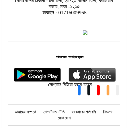
যোগাযোগের ঠিকানা : ৮ম তলা, ২০/২১ গার্ডেন রোড, কারওয়ান
বাজার, ঢাকা -১২১৫
মোবাইল : 01716009965
ডাউনলোড মোবাইল অ্যাপ
সোশ্যাল মিডিয়া ফলো করুন
আমাদের সম্পর্কে
গোপনীয়তা নীতি
ব্যবহারের শর্তাবলি
বিজ্ঞাপন
যোগাযোগ