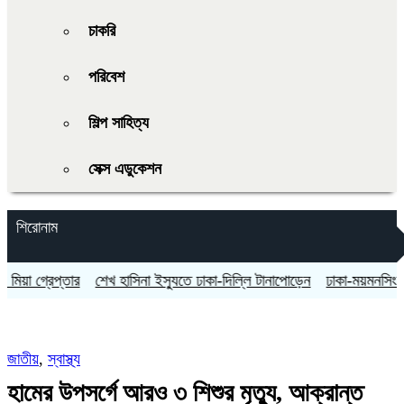
চাকরি
পরিবেশ
শিল্প সাহিত্য
সেক্স এডুকেশন
শিরোনাম
গ্রেপ্তার
শেখ হাসিনা ইস্যুতে ঢাকা-দিল্লি টানাপোড়েন
ঢাকা-ময়মনসিংহ রুটে চ
জাতীয়
,
স্বাস্থ্য
হামের উপসর্গে আরও ৩ শিশুর মৃত্যু, আক্রান্ত