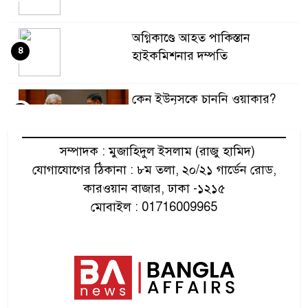
অগ্নিকাণ্ডে আহত পাকিস্তান
৪
হাইকমিশনার দম্পতি
কেন ইউনূসকে চাননি ওয়াকার?
৫
সম্পাদক : মুজাহিদুল ইসলাম (রাজু হামিদ)
ইউনূসের চেয়ে ‘হাজারগুণ ভালো’
যোগাযোগের ঠিকানা : ৮ম তলা, ২০/২১ গার্ডেন রোড,
৬
তারেক
কারওয়ান বাজার, ঢাকা -১২১৫
মোবাইল : 01716009965
তনু হত্যা মামলায় জামিন স্থগিত
৭
শেখ হাসিনাকে নিয়ে স্বরাষ্ট্রমন্ত্রীর
৮
প্রশ্ন!