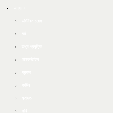
অন্যান্য
এডিটরস চয়েস
ধর্ম
তথ্য প্রযুক্তি
লাইফস্টাইল
প্রবাস
পর্যটন
মতামত
কৃষি