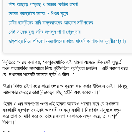
চাঁদে আছড়ে পড়েছে ৪ হাজার কেজির রকেট
হামের প্রাদুর্ভাবে আরো ৫ শিশুর মৃত্যু
ঢাবির ছাত্রীদের দাবি বাস্তবায়নের আহ্বান নারীপক্ষের
সেই সাবেক যুগ্ম সচিব জগলুল পাশা গ্রেপ্তার
ছাড়পত্র নিয়ে পরিবেশ মন্ত্রণালয়ের কাছে সাংবাদিক শাহনাজ মুন্নীর প্রশ্ন
বিবৃতিতে আরও বলা হয়, ‘কাপুরুষোচিত এই হামলা এসেছে ঠিক সেই মুহূর্তে
যখন পারমাণবিক সমঝোতা নিয়ে কূটনৈতিক প্রক্রিয়া চলছিল। এটি প্রমাণ করে
যে, দখলদার শাসনটি আসলে দুর্বল ও ভীত।’
‘ইরান বিগত দুইশ বছর কারো ওপর আক্রমণ শুরু করার ইতিহাস নেই। কিন্তু
আত্মরক্ষার ক্ষেত্রে তারা বিন্দুমাত্র পিছু হটেনি এবং হবেও না।’
‘ইরান ও এর জনগণের ওপর এই হামলা আবারও প্রমাণ করে যে দখলদার
সরকারটি স্বভাবগতভাবেই অপরাধী ও সন্ত্রাসবাদী। নিরপরাধ মানুষকে হত্যা
করে তারা যে দাবি করে যে তাদের হামলা সরকারকে লক্ষ্য করে, তা সম্পূর্ণ
মিথ্যা।’