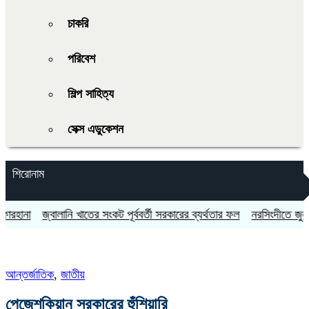
চাকরি
পরিবেশ
শিল্প সাহিত্য
সেক্স এডুকেশন
শিরোনাম
না
জ্বালানি খাতের সংকট পূর্ববর্তী সরকারের ব্যর্থতার ফল
নরসিংদীতে জুলাই গণঅ
আন্তর্জাতিক
,
জাতীয়
পেজেশকিয়ান সরকারের হুঁশিয়ারি