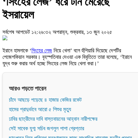
‘সিংহের লেজ’ ধরে টান মেরেছে
ইসরায়েল
সর্বশেষ আপডেট ১২:২৬:৩২ অপরাহ্ন, শুক্রবার, ১৩ জুন ২০২৫
ইরানে হামলাকে ‘
সিংহের লেজ
নিয়ে খেলা’ বলে হুঁশিয়ারি দিয়েছে দেশটির
পেজেশকিয়ান সরকার। বৃহস্পতিবার দেওয়া এক বিবৃতিতে তারা বলেছে, ‘ইরানে
যুদ্ধ শুরু করার অর্থ হচ্ছে সিংহের লেজ নিয়ে খেলা করা।’
আরও পড়তে পারেন
চাঁদে আছড়ে পড়েছে ৪ হাজার কেজির রকেট
হামের প্রাদুর্ভাবে আরো ৫ শিশুর মৃত্যু
ঢাবির ছাত্রীদের দাবি বাস্তবায়নের আহ্বান নারীপক্ষের
সেই সাবেক যুগ্ম সচিব জগলুল পাশা গ্রেপ্তার
ছাড়পত্র নিয়ে পরিবেশ মন্ত্রণালয়ের কাছে সাংবাদিক শাহনাজ মুন্নীর প্রশ্ন