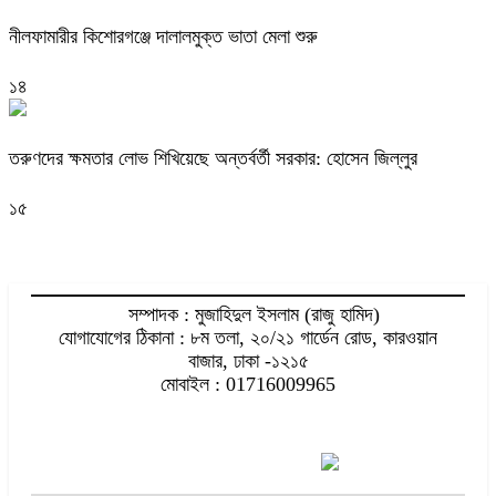
নীলফামারীর কিশোরগঞ্জে দালালমুক্ত ভাতা মেলা শুরু
১৪
তরুণদের ক্ষমতার লোভ শিখিয়েছে অন্তর্বর্তী সরকার: হোসেন জিল্লুর
১৫
সম্পাদক : মুজাহিদুল ইসলাম (রাজু হামিদ)
যোগাযোগের ঠিকানা : ৮ম তলা, ২০/২১ গার্ডেন রোড, কারওয়ান
বাজার, ঢাকা -১২১৫
মোবাইল : 01716009965