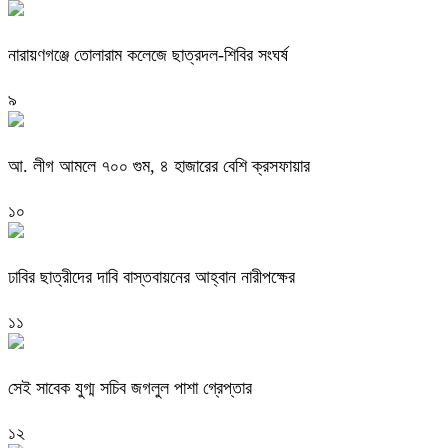
নারায়ণগঞ্জে তোলারাম কলেজে ছাত্রদল-শিবির সংঘর্ষ
৯
আ. লীগ আমলে ৭০০ গুম, ৪ হাজারের বেশি ক্রসফায়ার
১০
ঢাবির ছাত্রীদের দাবি বাস্তবায়নের আহ্বান নারীপক্ষের
১১
সেই সাবেক যুগ্ম সচিব জগলুল পাশা গ্রেপ্তার
১২