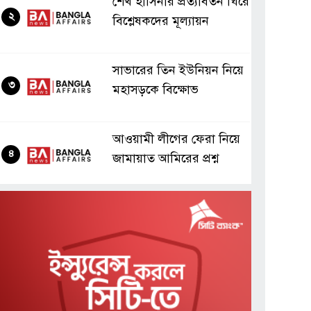
শেখ হাসিনার প্রত্যাবর্তন ঘিরে
২
বিশ্লেষকদের মূল্যায়ন
সাভারের তিন ইউনিয়ন নিয়ে
৩
মহাসড়কে বিক্ষোভ
আওয়ামী লীগের ফেরা নিয়ে
৪
জামায়াত আমিরের প্রশ্ন
বিদেশি গণমাধ্যমের লাগাম
৫
টানল পাকিস্তান
ঢাবির নারী শিক্ষার্থীদের
৬
দাবির পক্ষে সর্ব মিত্র