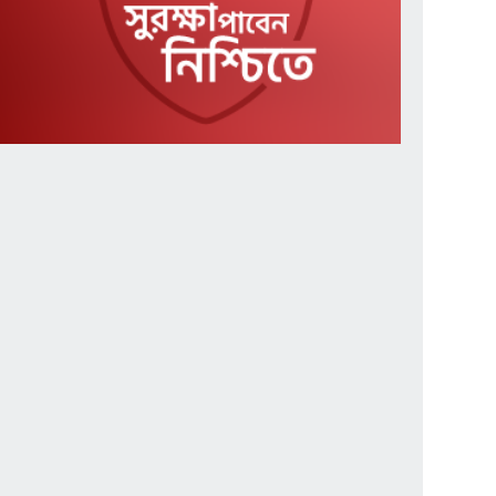
সৌদিতে ৩ বাংলাদেশি
৭
অপহৃত, মুক্তিপণ দাবি
অপপ্রচারে বিভ্রান্ত না হওয়ার
৮
আহ্বান পুলিশের
রাতে মাজারে গান, সকালে
৯
সড়কে প্রাণ গেল পেহলি
ভৈরবীর
মন্ত্রীদের ১০ এমপিদের ৫ লাখ
১০
টাকা বেতন চান নুর