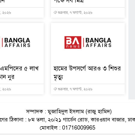
তান
পক্ষে সর্ব মিত্র
্ট, ২০২৬
শুক্রবার, ৭ অগাস্ট, ২০২৬
১০ এমপিদের ৫ লাখ
হামের উপসর্গে আরও ৩ শিশুর
ান নুর
মৃত্যু
্ট, ২০২৬
শুক্রবার, ৭ অগাস্ট, ২০২৬
সম্পাদক : মুজাহিদুল ইসলাম (রাজু হামিদ)
ের ঠিকানা : ৮ম তলা, ২০/২১ গার্ডেন রোড, কারওয়ান বাজার, ঢা
মোবাইল : 01716009965