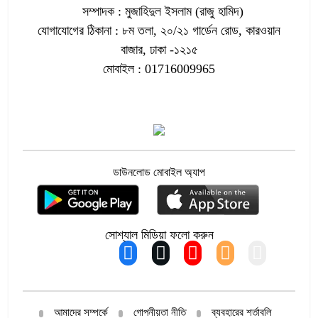
সম্পাদক : মুজাহিদুল ইসলাম (রাজু হামিদ)
সাদ্দাম-ইনানকে হামলার নির্দেশ দেন কাদের
যোগাযোগের ঠিকানা : ৮ম তলা, ২০/২১ গার্ডেন রোড, কারওয়ান
১০
বাজার, ঢাকা -১২১৫
মোবাইল : 01716009965
শেখ হাসিনা দেশে ফিরবেন: রুমিন ফারহানা
১১
জ্বালানি খাতের সংকট পূর্ববর্তী সরকারের
১২
ব্যর্থতার ফল
ডাউনলোড মোবাইল অ্যাপ
নরসিংদীতে জুলাই গণঅভ্যুত্থান দিবস
১৩
পালন
সোশ্যাল মিডিয়া ফলো করুন
নীলফামারীতে জুলাই গণঅভ্যুত্থান দিবস
১৪
পালিত
আমাদের সম্পর্কে
গোপনীয়তা নীতি
ব্যবহারের শর্তাবলি