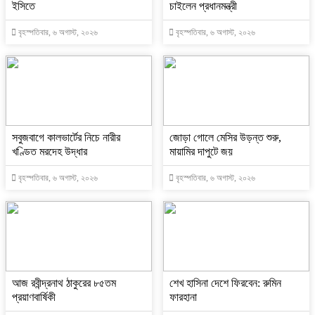
ইসিতে
চাইলেন প্রধানমন্ত্রী
বৃহস্পতিবার, ৬ অগাস্ট, ২০২৬
বৃহস্পতিবার, ৬ অগাস্ট, ২০২৬
সবুজবাগে কালভার্টের নিচে নারীর
জোড়া গোলে মেসির উড়ন্ত শুরু,
খণ্ডিত মরদেহ উদ্ধার
মায়ামির দাপুটে জয়
বৃহস্পতিবার, ৬ অগাস্ট, ২০২৬
বৃহস্পতিবার, ৬ অগাস্ট, ২০২৬
আজ রবীন্দ্রনাথ ঠাকুরের ৮৫তম
শেখ হাসিনা দেশে ফিরবেন: রুমিন
প্রয়াণবার্ষিকী
ফারহানা