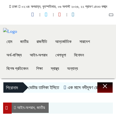
ঢাকা
০২:৩৪ অপরাহ্ন, বৃহস্পতিবার, ০৬ অগাস্ট ২০২৬, ২২ শ্রাবণ ১৪৩৩ বঙ্গাব্দ
হোম
জাতীয়
রাজনীতি
আন্তর্জাতিক
সারাদেশ
অর্থ-বাণিজ্য
আইন-অপরাধ
খেলাধুলা
বিনোদন
বিশেষ প্রতিবেদন
শিক্ষা
স্বাস্থ্য
অন্যান্য
×
ষ্ট্রপতি নির্বাচনের ভোটার তালিকা ইসিতে
এক মাসে নদীদূষণ রোধে পরিকল্পনা চাইল
শিরোনাম
আইন-অপরাধ
জাতীয়
,