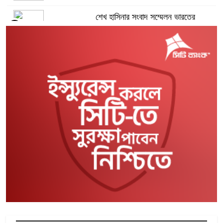
শেখ হাসিনার সংবাদ সম্মেলন ভারতের
৫
পরিকল্পিত
সবুজবাগে কালভার্টের নিচে নারীর খণ্ডিত
৬
মরদেহ উদ্ধার
জোড়া গোলে মেসির উড়ন্ত শুরু, মায়ামির
৭
দাপুটে জয়
আজ রবীন্দ্রনাথ ঠাকুরের ৮৫তম প্রয়াণবার্ষিকী
৮
সৌদিতে আকামা নবায়নে বাধা থাকছে না
৯