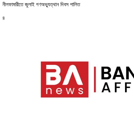
নীলফামারীতে জুলাই গণঅভ্যুত্থান দিবস পালিত
৪