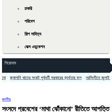
চাকরি
পরিবেশ
শিল্প সাহিত্য
সেক্স এডুকেশন
শিরোনাম
্বালানি খাতের সংকট পূর্ববর্তী সরকারের ব্যর্থতার ফল
নরসিংদীতে জুলাই গণঅভ্যুত
জাতীয়
সংসদে প্রবেশের ‘মাথা ঝোঁকানো’ রীতিতে আপত্তি