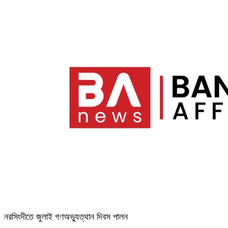
নরসিংদীতে জুলাই গণঅভ্যুত্থান দিবস পালন