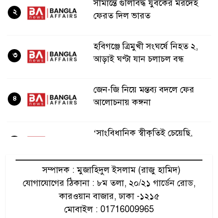
সীমান্তে গুলিবিদ্ধ যুবকের মরদেহ
২
ফেরত দিল ভারত
হবিগঞ্জে ত্রিমুখী সংঘর্ষে নিহত ২,
৩
আড়াই ঘণ্টা যান চলাচল বন্ধ
জেন-জি নিয়ে মন্তব্য বদলে ফের
৪
আলোচনায় কঙ্গনা
‘সাংবিধানিক স্বীকৃতিই চেয়েছি,
৫
বিচ্ছিন্নতাবাদ নয়’
সম্পাদক : মুজাহিদুল ইসলাম (রাজু হামিদ)
বগুড়ায় দাঁড়িয়ে থাকা ট্রাকে ধাক্কা,
যোগাযোগের ঠিকানা : ৮ম তলা, ২০/২১ গার্ডেন রোড,
৬
বাবা-ছেলেসহ নিহত ৩
কারওয়ান বাজার, ঢাকা -১২১৫
মোবাইল : 01716009965