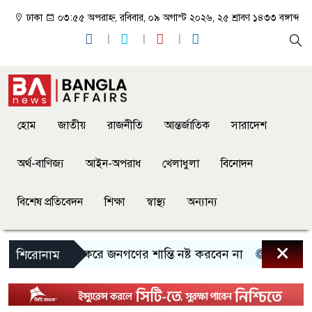
ঢাকা
০৩:৫৫ অপরাহ্ন, রবিবার, ০৯ অগাস্ট ২০২৬, ২৫ শ্রাবণ ১৪৩৩ বঙ্গাব্দ
হোম
জাতীয়
রাজনীতি
আন্তর্জাতিক
সারাদেশ
অর্থ-বাণিজ্য
আইন-অপরাধ
খেলাধুলা
বিনোদন
বিশেষ প্রতিবেদন
শিক্ষা
স্বাস্থ্য
অন্যান্য
×
বিভ্রান্ত করে জনগণের শান্তি নষ্ট করবেন না
সীমান্তে গ
শিরোনাম