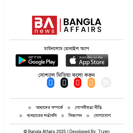
৪০ ঘণ্টা পর ঢাকায় ফিরল রোমে
৭
আটকে থাকা বিমান
তামিমের ‘নো ইন্টারফেয়ার’ নীতি
৮
ডাউনলোড মোবাইল অ্যাপ
পাটওয়ারীর ওপর আসল মার
৯
এখনও শুরুই হয়নি
সোশ্যাল মিডিয়া ফলো করুন
জামায়াত জোটের রাষ্ট্রপতি প্রার্থী
১০
কর্ণেল অলি
জকসুর ভিপি-জিএস-এজিএসকে
আমাদের সম্পর্কে
গোপনীয়তা নীতি
১১
অবাঞ্ছিত করার হুঁশিয়ারি ছাত্রদলের
ব্যবহারের শর্তাবলি
বিজ্ঞাপন
যোগাযোগ
© Bangla Affairs 2025 | Devoloped By:
Trzen