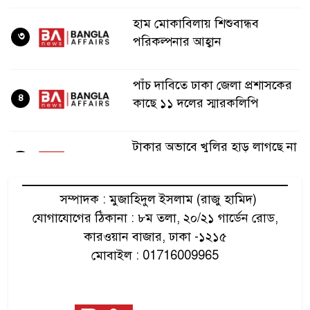
হাম মোকাবিলায় শিশুবান্ধব
৩
পরিকল্পনার আহ্বান
পাঁচ দাবিতে ঢাকা জেলা প্রশাসকের
৪
কাছে ১১ দলের স্মারকলিপি
টাকার অভাবে খুলির হাড় লাগছে না
৫
শিশুর
সম্পাদক : মুজাহিদুল ইসলাম (রাজু হামিদ)
টাঙ্গাইলে অভিযানে ৩ হাসপাতাল
যোগাযোগের ঠিকানা : ৮ম তলা, ২০/২১ গার্ডেন রোড,
৬
সিলগালা
কারওয়ান বাজার, ঢাকা -১২১৫
মোবাইল : 01716009965
ববিতে শিবির করায় মারধর, চাকরি
৭
হারানোর অভিযোগ