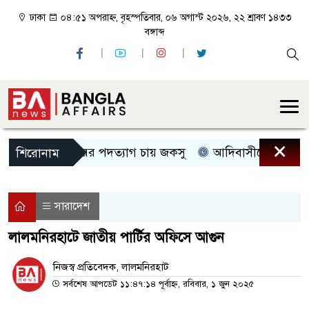
ঢাকা
০৪:৫১ অপরাহ্ন, বৃহস্পতিবার, ০৬ অগাস্ট ২০২৬, ২২ শ্রাবণ ১৪৩৩
বঙ্গাব্দ
×
জবি প্রক্টরের পদত্যাগ চায় জকসু
আদিবাসীদের ভূমি অধিকা
শিরোনাম
সারাদেশ
লালমনিরহাটে জাতীয় পার্টির অফিসে আগুন
নিজস্ব প্রতিবেদক, লালমনিরহাট
সর্বশেষ আপডেট ১১:৪৭:১৪ পূর্বাহ্ন, রবিবার, ১ জুন ২০২৫