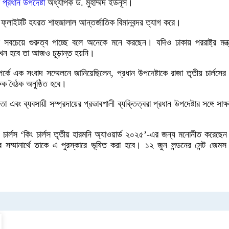
প্রধান উপদেষ্টা
অধ্যাপক ড. মুহাম্মদ ইউনূস।
র ফ্লাইটটি হযরত শাহজালাল আন্তর্জাতিক বিমানবন্দর ত্যাগ করে।
বচেয়ে গুরুত্ব পাচ্ছে বলে অনেকে মনে করছেন। যদিও ঢাকায় পররাষ্ট্র মন্ত্র
বে কখন হবে তা আজও চূড়ান্ত হয়নি।
কে এক সংবাদ সম্মেলনে জানিয়েছিলেন, প্রধান উপদেষ্টাকে রাজা তৃতীয় চার্লসের সঙ
ক্ষিক বৈঠক অনুষ্ঠিত হবে।
নেতা এবং ব্যবসায়ী সম্প্রদায়ের প্রভাবশালী ব্যক্তিত্বরা প্রধান উপদেষ্টার সঙ্গে সাক
ৃতীয় চার্লস ‘কিং চার্লস তৃতীয় হারমনি অ্যাওয়ার্ড ২০২৫’-এর জন্য মনোনীত করে
র সম্মানার্থে তাকে এ পুরস্কারে ভূষিত করা হবে। ১২ জুন লন্ডনের সেন্ট জেম