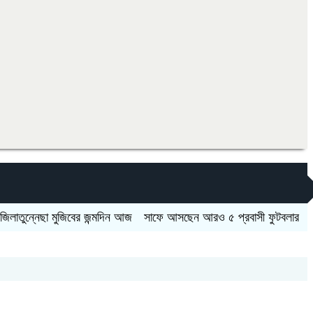
নেছা মুজিবের জন্মদিন আজ
সাফে আসছেন আরও ৫ প্রবাসী ফুটবলার
কর্মীর স্ত