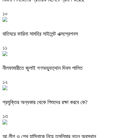
১০
বাতিঘরে ফারিনা সামহির সাইলেন্ট এক্সপ্রেশনস
১১
নীলফামারীতে জুলাই গণঅভ্যুত্থান দিবস পালিত
১২
প্রযুক্তির অন্ধকার থেকে শিশুদের রক্ষা করবে কে?
১৩
আ.লীগ ও শেখ হাসিনাকে নিয়ে তসলিমার নতুন অবস্থান