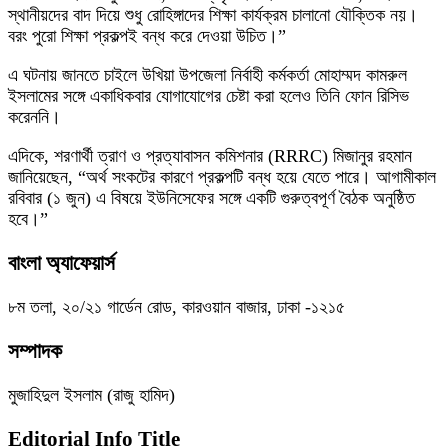
স্থানীয়দের বাদ দিয়ে শুধু রোহিঙ্গাদের শিক্ষা কার্যক্রম চালানো যৌক্তিক নয়।
বরং পুরো শিক্ষা প্রকল্পই বন্ধ করে দেওয়া উচিত।”
এ ঘটনায় জানতে চাইলে উখিয়া উপজেলা নির্বাহী কর্মকর্তা মোহাম্মদ কামরুল
ইসলামের সঙ্গে একাধিকবার যোগাযোগের চেষ্টা করা হলেও তিনি ফোন রিসিভ
করেননি।
এদিকে, শরণার্থী ত্রাণ ও প্রত্যাবাসন কমিশনার (RRRC) মিজানুর রহমান
জানিয়েছেন, “অর্থ সংকটের কারণে প্রকল্পটি বন্ধ হয়ে যেতে পারে। আগামীকাল
রবিবার (১ জুন) এ বিষয়ে ইউনিসেফের সঙ্গে একটি গুরুত্বপূর্ণ বৈঠক অনুষ্ঠিত
হবে।”
বাংলা অ্যাফেয়ার্স
৮ম তলা, ২০/২১ গার্ডেন রোড, কারওয়ান বাজার, ঢাকা -১২১৫
সম্পাদক
মুজাহিদুল ইসলাম (রাজু হামিদ)
Editorial Info Title