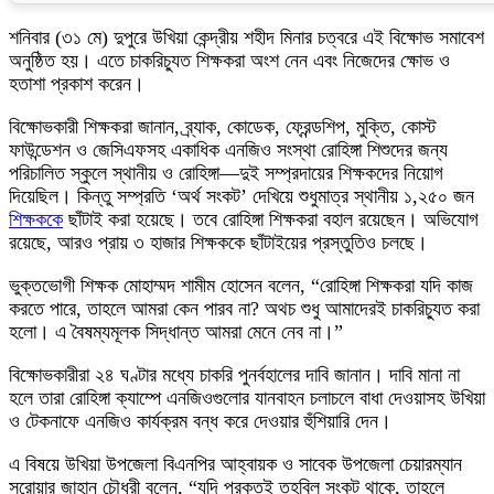
শনিবার (৩১ মে) দুপুরে উখিয়া কেন্দ্রীয় শহীদ মিনার চত্বরে এই বিক্ষোভ সমাবেশ
অনুষ্ঠিত হয়। এতে চাকরিচ্যুত শিক্ষকরা অংশ নেন এবং নিজেদের ক্ষোভ ও
হতাশা প্রকাশ করেন।
বিক্ষোভকারী শিক্ষকরা জানান, ব্র্যাক, কোডেক, ফ্রেন্ডশিপ, মুক্তি, কোস্ট
ফাউন্ডেশন ও জেসিএফসহ একাধিক এনজিও সংস্থা রোহিঙ্গা শিশুদের জন্য
পরিচালিত স্কুলে স্থানীয় ও রোহিঙ্গা—দুই সম্প্রদায়ের শিক্ষকদের নিয়োগ
দিয়েছিল। কিন্তু সম্প্রতি ‘অর্থ সংকট’ দেখিয়ে শুধুমাত্র স্থানীয় ১,২৫০ জন
শিক্ষককে
ছাঁটাই করা হয়েছে। তবে রোহিঙ্গা শিক্ষকরা বহাল রয়েছেন। অভিযোগ
রয়েছে, আরও প্রায় ৩ হাজার শিক্ষককে ছাঁটাইয়ের প্রস্তুতিও চলছে।
ভুক্তভোগী শিক্ষক মোহাম্মদ শামীম হোসেন বলেন, “রোহিঙ্গা শিক্ষকরা যদি কাজ
করতে পারে, তাহলে আমরা কেন পারব না? অথচ শুধু আমাদেরই চাকরিচ্যুত করা
হলো। এ বৈষম্যমূলক সিদ্ধান্ত আমরা মেনে নেব না।”
বিক্ষোভকারীরা ২৪ ঘণ্টার মধ্যে চাকরি পুনর্বহালের দাবি জানান। দাবি মানা না
হলে তারা রোহিঙ্গা ক্যাম্পে এনজিওগুলোর যানবাহন চলাচলে বাধা দেওয়াসহ উখিয়া
ও টেকনাফে এনজিও কার্যক্রম বন্ধ করে দেওয়ার হুঁশিয়ারি দেন।
এ বিষয়ে উখিয়া উপজেলা বিএনপির আহ্বায়ক ও সাবেক উপজেলা চেয়ারম্যান
সরোয়ার জাহান চৌধুরী বলেন, “যদি প্রকৃতই তহবিল সংকট থাকে, তাহলে