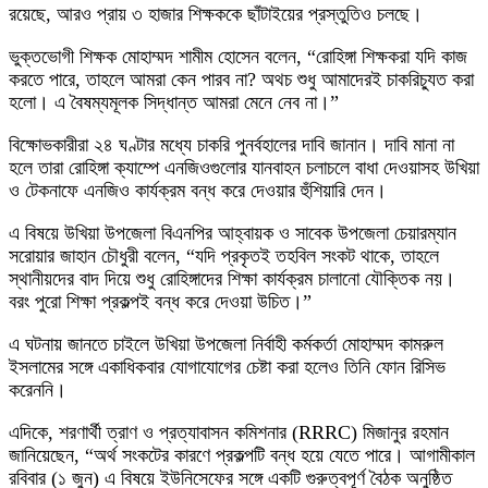
রয়েছে, আরও প্রায় ৩ হাজার শিক্ষককে ছাঁটাইয়ের প্রস্তুতিও চলছে।
ভুক্তভোগী শিক্ষক মোহাম্মদ শামীম হোসেন বলেন, “রোহিঙ্গা শিক্ষকরা যদি কাজ
করতে পারে, তাহলে আমরা কেন পারব না? অথচ শুধু আমাদেরই চাকরিচ্যুত করা
হলো। এ বৈষম্যমূলক সিদ্ধান্ত আমরা মেনে নেব না।”
বিক্ষোভকারীরা ২৪ ঘণ্টার মধ্যে চাকরি পুনর্বহালের দাবি জানান। দাবি মানা না
হলে তারা রোহিঙ্গা ক্যাম্পে এনজিওগুলোর যানবাহন চলাচলে বাধা দেওয়াসহ উখিয়া
ও টেকনাফে এনজিও কার্যক্রম বন্ধ করে দেওয়ার হুঁশিয়ারি দেন।
এ বিষয়ে উখিয়া উপজেলা বিএনপির আহ্বায়ক ও সাবেক উপজেলা চেয়ারম্যান
সরোয়ার জাহান চৌধুরী বলেন, “যদি প্রকৃতই তহবিল সংকট থাকে, তাহলে
স্থানীয়দের বাদ দিয়ে শুধু রোহিঙ্গাদের শিক্ষা কার্যক্রম চালানো যৌক্তিক নয়।
বরং পুরো শিক্ষা প্রকল্পই বন্ধ করে দেওয়া উচিত।”
এ ঘটনায় জানতে চাইলে উখিয়া উপজেলা নির্বাহী কর্মকর্তা মোহাম্মদ কামরুল
ইসলামের সঙ্গে একাধিকবার যোগাযোগের চেষ্টা করা হলেও তিনি ফোন রিসিভ
করেননি।
এদিকে, শরণার্থী ত্রাণ ও প্রত্যাবাসন কমিশনার (RRRC) মিজানুর রহমান
জানিয়েছেন, “অর্থ সংকটের কারণে প্রকল্পটি বন্ধ হয়ে যেতে পারে। আগামীকাল
রবিবার (১ জুন) এ বিষয়ে ইউনিসেফের সঙ্গে একটি গুরুত্বপূর্ণ বৈঠক অনুষ্ঠিত