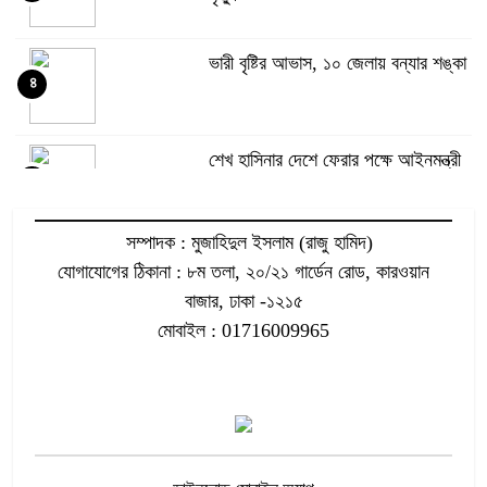
ভারী বৃষ্টির আভাস, ১০ জেলায় বন্যার শঙ্কা
৪
শেখ হাসিনার দেশে ফেরার পক্ষে আইনমন্ত্রী
৫
সম্পাদক : মুজাহিদুল ইসলাম (রাজু হামিদ)
বঙ্গমাতা শেখ ফজিলাতুন্নেছা মুজিবের জন্মদিন
যোগাযোগের ঠিকানা : ৮ম তলা, ২০/২১ গার্ডেন রোড, কারওয়ান
৬
আজ
বাজার, ঢাকা -১২১৫
মোবাইল : 01716009965
সাফে আসছেন আরও ৫ প্রবাসী ফুটবলার
৭
কর্মীর স্ত্রীর সঙ্গে অনৈতিক সম্পর্ক, বহিষ্কার
৮
জামায়াত নেতা