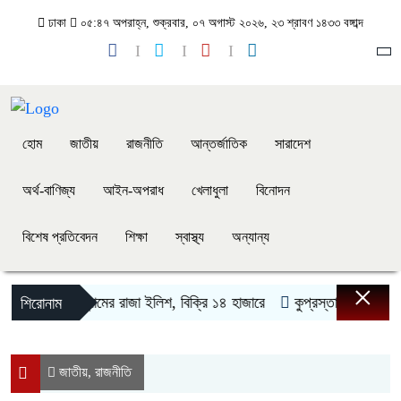
ঢাকা
০৫:৪৭ অপরাহ্ন, শুক্রবার, ০৭ অগাস্ট ২০২৬, ২৩ শ্রাবণ ১৪৩৩ বঙ্গাব্দ
হোম
জাতীয়
রাজনীতি
আন্তর্জাতিক
সারাদেশ
অর্থ-বাণিজ্য
আইন-অপরাধ
খেলাধুলা
বিনোদন
বিশেষ প্রতিবেদন
শিক্ষা
স্বাস্থ্য
অন্যান্য
×
 কেজি ৬০০ গ্রামের রাজা ইলিশ, বিক্রি ১৪ হাজারে
কুপ্রস্তাব প্রত্যাখ্যান,
শিরোনাম
জাতীয়
রাজনীতি
,