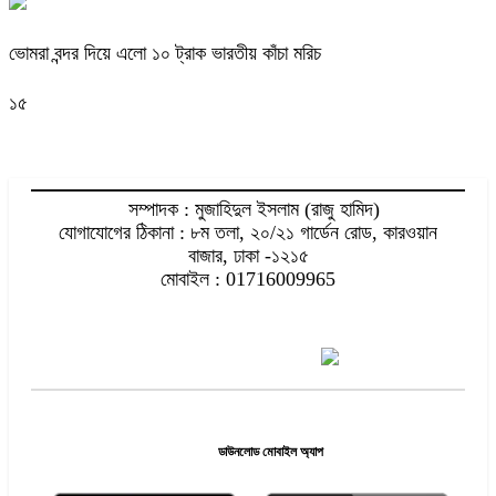
ভোমরা বন্দর দিয়ে এলো ১০ ট্রাক ভারতীয় কাঁচা মরিচ
১৫
সম্পাদক : মুজাহিদুল ইসলাম (রাজু হামিদ)
যোগাযোগের ঠিকানা : ৮ম তলা, ২০/২১ গার্ডেন রোড, কারওয়ান
বাজার, ঢাকা -১২১৫
মোবাইল : 01716009965
ডাউনলোড মোবাইল অ্যাপ