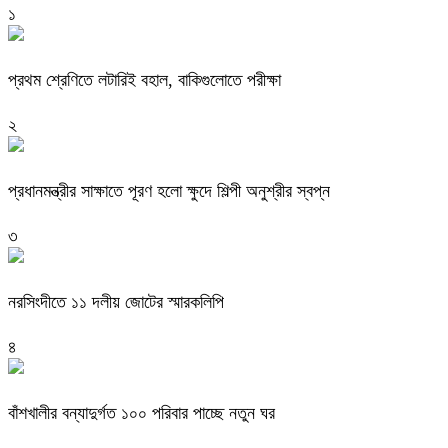
১
প্রথম শ্রেণিতে লটারিই বহাল, বাকিগুলোতে পরীক্ষা
২
প্রধানমন্ত্রীর সাক্ষাতে পূরণ হলো ক্ষুদে শিল্পী অনুশ্রীর স্বপ্ন
৩
নরসিংদীতে ১১ দলীয় জোটের স্মারকলিপি
৪
বাঁশখালীর বন্যাদুর্গত ১০০ পরিবার পাচ্ছে নতুন ঘর