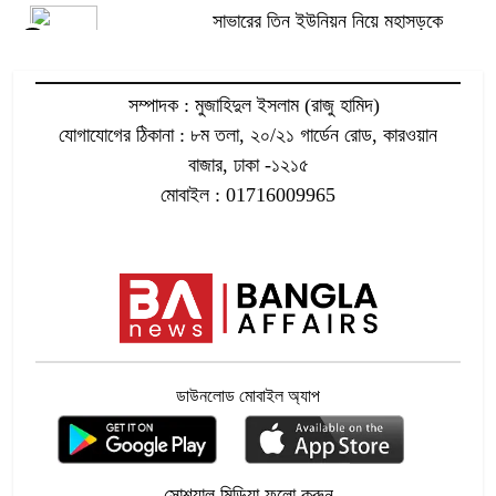
সাভারের তিন ইউনিয়ন নিয়ে মহাসড়কে
৫
বিক্ষোভ
সম্পাদক : মুজাহিদুল ইসলাম (রাজু হামিদ)
আওয়ামী লীগের ফেরা নিয়ে জামায়াত
যোগাযোগের ঠিকানা : ৮ম তলা, ২০/২১ গার্ডেন রোড, কারওয়ান
৬
আমিরের প্রশ্ন
বাজার, ঢাকা -১২১৫
মোবাইল : 01716009965
বিদেশি গণমাধ্যমের লাগাম টানল পাকিস্তান
৭
ঢাবির নারী শিক্ষার্থীদের দাবির পক্ষে সর্ব মিত্র
৮
ডাউনলোড মোবাইল অ্যাপ
সৌদিতে ৩ বাংলাদেশি অপহৃত, মুক্তিপণ
৯
দাবি
সোশ্যাল মিডিয়া ফলো করুন