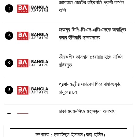
জামায়াত জোটের রাষ্ট্রপতি প্রার্থী কর্ণেল
১
অলি
জকসুর ভিপি-জিএস-এজিএসকে অবাঞ্ছিত
২
করার হুঁশিয়ারি ছাত্রদলের
ভীমরুলীর ভাসমান পেয়ারার হাটে মার্কিন
৩
রাষ্ট্রদূত
প্রধানমন্ত্রীর সমাবেশ ঘিরে বাহারছড়ায়
৪
মানুষের ঢল
ঢাকা-ময়মনসিংহ মহাসড়ক অবরোধ
৫
সম্পাদক : মুজাহিদুল ইসলাম (রাজু হামিদ)