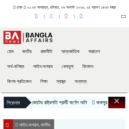
ঢাকা
০১:৩৩ অপরাহ্ন, রবিবার, ০৯ অগাস্ট ২০২৬, ২৫ শ্রাবণ ১৪৩৩ বঙ্গাব্দ
হোম
জাতীয়
রাজনীতি
আন্তর্জাতিক
সারাদেশ
অর্থ-বাণিজ্য
আইন-অপরাধ
খেলাধুলা
বিনোদন
বিশেষ প্রতিবেদন
শিক্ষা
স্বাস্থ্য
অন্যান্য
×
জামায়াত জোটের রাষ্ট্রপতি প্রার্থী কর্ণেল অলি
জকসুর ভিপি-জিএস-এজিএস
শিরোনাম
আইন-অপরাধ
জাতীয়
,