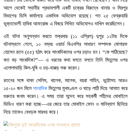
আগে থেকেই স্থানীয় প্রভাবশালী একটি চক্রের বিরুদ্ধে থানায় ও মিরপুর
বিভাগের ডিসি কার্যালয়ে একাধিক অভিযোগ রয়েছে। গত ২৫ ফেব্রুয়ারি
ভুক্তভোগী হাবিবা আফরোজ এ বিষয়ে লিখিত অভিযোগও দাখিল করেছিলেন।
এই ঘটনা অনুসন্ধান করতে শুক্রবার (১১ এপ্রিল) দুপুর ১২টার দিকে
ঘটনাস্থলে গেলে, ১০ নম্বর ওয়ার্ড বিএনপির সাধারণ সম্পাদক মোশারফ
হোসেন রতন (৫৫) হঠাৎ করে সাংবাদিকদের ওপর চড়াও হন। “কে পাঠিয়েছে?
কত বড় সাংবাদিক?”— এ ধরনের কথা বলতে বলতে তিনি মিতুলের ওপর
এলোপাথাড়ি কিল-ঘুষি ও চড়-থাপ্পড় শুরু করেন।
রতনের সঙ্গে থাকা সেলিম, খালেক, মালেক, বয়রা শাহিন, ভুট্টোসহ আরও
১৫-২০ জন মিলে
সাংবাদিক
মিতুলের মুখমণ্ডল ও ঘাড়ে লাঠি দিয়ে আঘাত করে
গুরুতর জখম করেন। এ সময় তারা সন্দেহ করে সহকর্মী শহীদের মোবাইলে
ভিডিও ধারণ করা হচ্ছে—এর জেরে তার মোবাইল ফোন ও মানিব্যাগ ছিনিয়ে
নিয়ে তাকেও বেধড়ক মারধর করে।