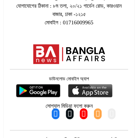
পরাজয় জেনেও রাষ্ট্রপতি নির্বাচনে প্রার্থী
যোগাযোগের ঠিকানা : ৮ম তলা, ২০/২১ গার্ডেন রোড, কারওয়ান
৬
দেবে জামায়াত
বাজার, ঢাকা -১২১৫
মোবাইল : 01716009965
সৌদির জুবাইলে গ্যাস স্থাপনায় আগুন
৭
বাবাকে শেষ বিদায় জানাতে রোজারিওতে মেসি
৮
ডাউনলোড মোবাইল অ্যাপ
রাষ্ট্রপতি নির্বাচনে দুটি মনোনয়নপত্র সংগ্রহ
৯
বিএনপির
সোশ্যাল মিডিয়া ফলো করুন
অভাব-অবহেলা-বঞ্চনায় পাহাড়ের মানুষের
১০
জীবন