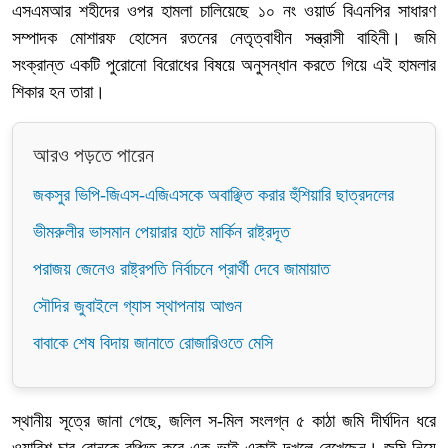
এসএমআর শহীদের ওপর হামলা চালিয়েছে ১০ নং ওয়ার্ড বিএনপির সাধারণ
সম্পাদক মোশারফ হোসেন রতনের নেতৃত্বাধীন সন্ত্রাসী বাহিনী। জমি
সংক্রান্ত একটি পুরোনো বিরোধের বিষয়ে অনুসন্ধান করতে গিয়ে এই হামলার
শিকার হন তারা।
আরও পড়তে পারেন
জকসুর ভিপি-জিএস-এজিএসকে অবাঞ্ছিত করার হুঁশিয়ারি ছাত্রদলের
ভীমরুলীর ভাসমান পেয়ারার হাটে মার্কিন রাষ্ট্রদূত
পরাজয় জেনেও রাষ্ট্রপতি নির্বাচনে প্রার্থী দেবে জামায়াত
সৌদির জুবাইলে গ্যাস স্থাপনায় আগুন
বাবাকে শেষ বিদায় জানাতে রোজারিওতে মেসি
স্থানীয় সূত্রে জানা গেছে, জলিল স-মিল সংলগ্ন ৫ কাঠা জমি দীর্ঘদিন ধরে
ওয়ারিশ চার বোনকে বঞ্চিত করে এক ভাই একাই দখলে রেখেছেন। জমি নিয়ে