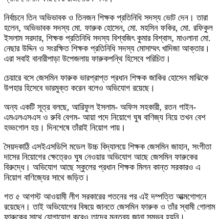
নির্বাচনে তিন অভিভাবক ও তিনজন শিক্ষক প্রতিনিধি সদস্য ভোট দেন। তারা
হলেন, অভিভাবক সদস্য মো. ফারুক হোসেন, মো. মহসিন ফকির, মো. রফিকুল
ইসলাম সরদার, শিক্ষক প্রতিনিধি সদস্য বিশ্বজিৎ কুমার বিশ্বাস, মাওলানা মো.
নেছার উদ্দিন ও সংরক্ষিত শিক্ষক প্রতিনিধি সদস্য মোসাম্মৎ খাদিজা আক্তার।
এরা সবাই বানারীপাড়া উপেজলায় ফারুকপন্থি হিসেবে পরিচিত।
চেয়ারে বসে জেসমিন ফারুক ভারপ্রাপ্ত প্রধান শিক্ষক জাকির হোসেন মাঝিকে
উপহার হিসেবে ভারমুক্ত করেন বলেও অভিযোগ রয়েছে।
অন্য একটি সূত্র বলছে, আরিফুল ইসলাম- অফিস সহকারী, রতন গাইন-
এমএলএসএস ও রুবি বেগম- আয়া পদে নিয়োগে ঘুষ বাণিজ্য নিয়ে তখন বেশ
হড্ডগোল হয়। দিনশেষে তাঁরাই নিয়োগ পায়।
সৈয়দকাঠি এসইএসডিপি মডেল উচ্চ বিদ্যালয়ে শিক্ষক জেসমিন জাহান, সংগীতা
দাসের নিয়োগের ক্ষেত্রেও ঘুষ নেওয়ার অভিযোগ আছে জেসমিন ফারুকের
বিরুদ্ধে। অভিযোগ আছে স্কুলের প্রধান শিক্ষক মিলন কান্ত সরকারও এ
নিয়োগ বাণিজ্যের সাথে জড়িত।
গত ৫ আগস্ট আওয়ামী লীগ সরকারের পতনের পর এই দম্পত্তি আত্মগোপনে
রয়েছেন। তাই অভিযোগের বিষয়ে জানতে জেসমিন ফারুক ও তাঁর স্বামী গোলাম
ফারুকের সাথে যোগাযোগ করেও তাদের মন্তব্য জানা সম্ভব হয়নি।