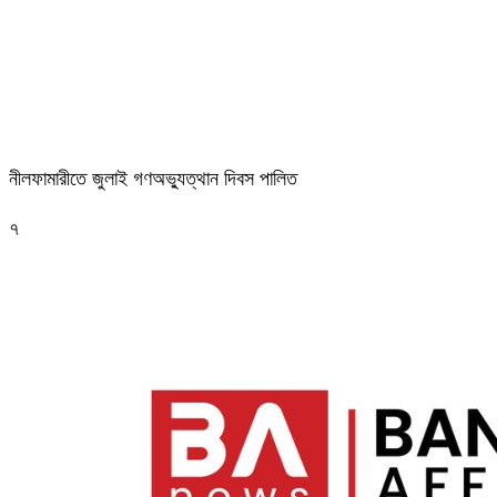
নীলফামারীতে জুলাই গণঅভ্যুত্থান দিবস পালিত
৭