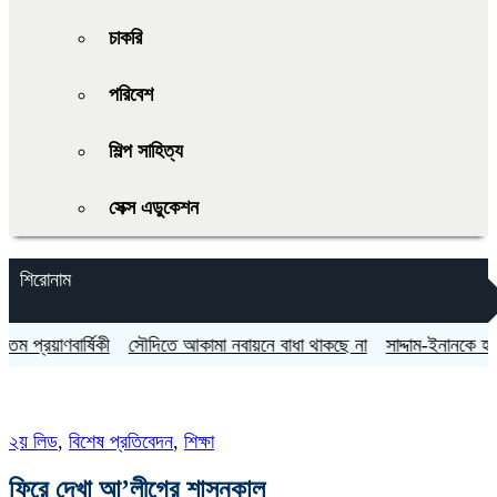
চাকরি
পরিবেশ
শিল্প সাহিত্য
সেক্স এডুকেশন
শিরোনাম
র্ষিকী
সৌদিতে আকামা নবায়নে বাধা থাকছে না
সাদ্দাম-ইনানকে হামলার নির্দে
২য় লিড
,
বিশেষ প্রতিবেদন
,
শিক্ষা
ফিরে দেখা আ’লীগের শাসনকাল