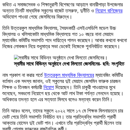
কথিত এ সমাজসেবক ও শিক্ষানুরাগী বিশেষণের আড়ালে বানারীপাড়া উপজেলার
অন্তত তিনটি মাধ্যমিক স্কুলের বাজেট তসরুফ, দুর্নীতি ও
নিয়োগ বাণিজ্যের
অভিযোগ পাওয়া গেছে জেসমিনের বিরুদ্ধে।
তিনি উত্তরকুল মাধ্যমিক বিদ্যালয়, সৈয়দকাঠি এসইএসডিপি মডেল উচ্চ
বিদ্যালয় ও খলিসাকোটা মাধ্যমিক বিদ্যালয়ে গত ১০ বছরে নানা মেয়াদে
ম্যানেজিং কমিটির সভাপতি পদে দায়িত্বে পালন করেছেন। আবার কখনো কখনো
নিজের লোকজন নিয়ে শুধুমাত্র সভা ডেকেই নিজেকে পুননির্বাচিত করেছেন।
স্বামীর সাথে বিভিন্ন অনুষ্ঠানে দেখা মিলতো জেসমিনের- ছবি: সংগৃহিত
নাম প্রকাশ না করার শর্তে
উত্তরকুল মাধ্যমিক বিদ্যালয়ের
ম্যানেজিং কমিটির
বর্তমান এক সদস্য জানান, ওই স্কুলের দুই মেয়াদে জেসমিন ফারুক চারজন
শিক্ষক ও তিনজন কর্মচারী
নিয়োগ
দিয়েছেন। তিনি চাকুরী পাওয়াদের মুখে
শুনেছেন, সবগুলো নিয়োগে ছয় থেকে আট লাখ টাকা পর্যন্ত লেনদেন হয়েছে।
অধিকতর তদন্ত হলে এর সত্যতা মিলবে বলেও মন্তব্য করেন তিনি।
তিনি আরও বলেন, তাদের স্কুলে ২০২২ সালে ১৭ মে শিক্ষক মিলনায়তনে চার
ভোট পেয়ে তিনি সভাপতি নির্বাচিত হন। তার প্রতিদ্বন্ধি সভাপতি প্রার্থী
আক্তার হোসেন দুই ভোট পান। এখানে তাঁর প্রতিদ্বন্ধি প্রার্থী ছিলেন তার
স্বামী গোলাম ফারুকের রাজনৈতিক কর্মী।