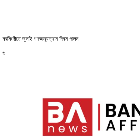
নরসিংদীতে জুলাই গণঅভ্যুত্থান দিবস পালন
৬