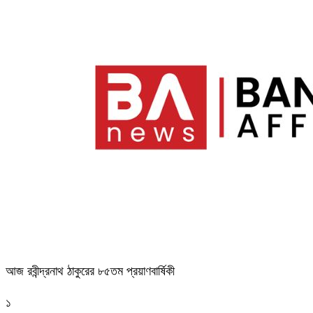
আজ রবীন্দ্রনাথ ঠাকুরের ৮৫তম প্রয়াণবার্ষিকী
১