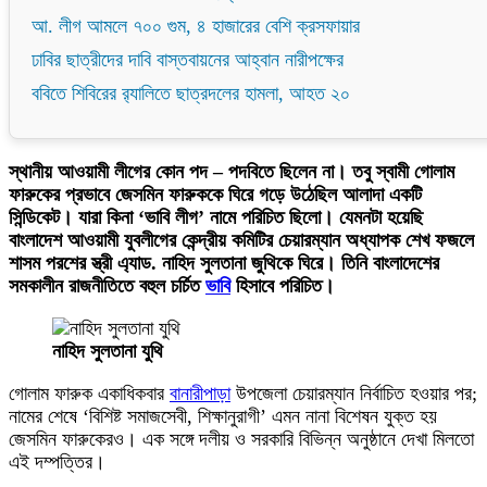
আ. লীগ আমলে ৭০০ গুম, ৪ হাজারের বেশি ক্রসফায়ার
ঢাবির ছাত্রীদের দাবি বাস্তবায়নের আহ্বান নারীপক্ষের
ববিতে শিবিরের র‌্যালিতে ছাত্রদলের হামলা, আহত ২০
স্থানীয় আওয়ামী লীগের কোন পদ – পদবিতে ছিলেন না। তবু স্বামী গোলাম
ফারুকের প্রভাবে জেসমিন ফারুককে ঘিরে গড়ে উঠেছিল আলাদা একটি
সিন্ডিকেট। যারা কিনা ‘ভাবি লীগ’ নামে পরিচিত ছিলো। যেমনটা হয়েছি
বাংলাদেশ আওয়ামী যুবলীগের কেন্দ্রীয় কমিটির চেয়ারম্যান অধ্যাপক শেখ ফজলে
শাসম পরশের স্ত্রী এ্যাড. নাহিদ সুলতানা জুথিকে ঘিরে। তিনি বাংলাদেশের
সমকালীন রাজনীতিতে বহুল চর্চিত
ভাবি
হিসাবে পরিচিত।
নাহিদ সুলতানা যুথি
গোলাম ফারুক একাধিকবার
বানারীপাড়া
উপজেলা চেয়ারম্যান নির্বাচিত হওয়ার পর;
নামের শেষে ‘বিশিষ্ট সমাজসেবী, শিক্ষানুরাগী’ এমন নানা বিশেষন যুক্ত হয়
জেসমিন ফারুকেরও। এক সঙ্গে দলীয় ও সরকারি বিভিন্ন অনুষ্ঠানে দেখা মিলতো
এই দম্পত্তির।