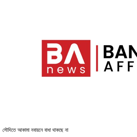
সৌদিতে আকামা নবায়নে বাধা থাকছে না