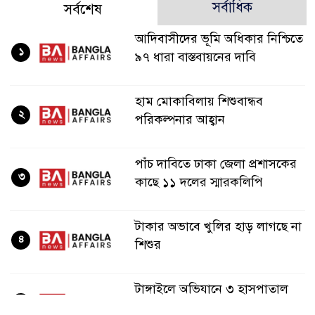
সর্বাধিক
সর্বশেষ
আদিবাসীদের ভূমি অধিকার নিশ্চিতে
১
৯৭ ধারা বাস্তবায়নের দাবি
হাম মোকাবিলায় শিশুবান্ধব
২
পরিকল্পনার আহ্বান
পাঁচ দাবিতে ঢাকা জেলা প্রশাসকের
৩
কাছে ১১ দলের স্মারকলিপি
টাকার অভাবে খুলির হাড় লাগছে না
৪
শিশুর
টাঙ্গাইলে অভিযানে ৩ হাসপাতাল
৫
সিলগালা