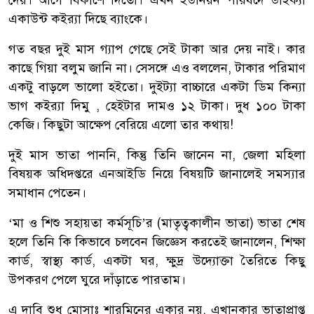
একাউন্ট কইর‌্যা দিছে ব্যাংকে।
গত বছর দুই মাস গ্যাপ গেছে সেই টাকা আর দেয় নাই। কার
কাছে গিয়া বলুম জানি না। সেসঙ্গে এও বললেন, টাকার পরিমাণ
একটু বাড়লে ভালো হইতো। দুইট্যা বাচ্চারে একটা ডিম কিন্যা
ভাগ কইর‌্যা দিমু , হেইটার দামও ১২ টাকা। দুধ ১০০ টাকা
কেজি। কিছুটা আক্ষেপ বেরিয়ে এলো তার কথায়!
দুই মাস ভাতা পাননি, কিন্তু তিনি জানেন না, জেলা মহিলা
বিষয়ক অধিদপ্তরে এনআইডি নিয়ে বিষয়টি জানালেই সমস্যার
সমাধান পেতেন।
‘মা ও শিশু সহায়তা কর্মসূচি’র (মাতৃত্বকালীন ভাতা) ভাতা শেষ
হলে তিনি কি কিভাবে চলবেন জিজ্ঞেস করতেই জানালেন, শিক্ষা
কার্ড, স্বাস্থ্য কার্ড, একটা ঘর, ক্ষুদ্র উদ্যোক্তা তৈরিতে কিছু
উপকরণ পেলে ঘুরে দাঁড়াতে পারতাম।
এ দাবি শুধু মোসাঃ শারমিনের একার নয়, এখানকার ভাতাপ্রাপ্ত