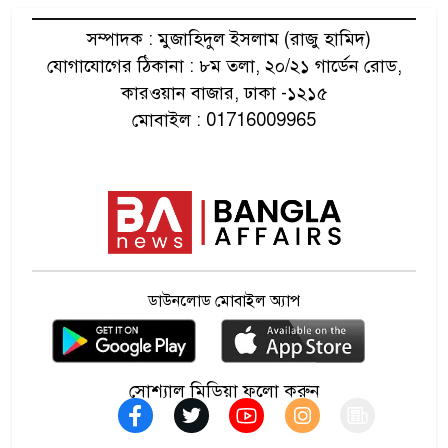
সম্পাদক : মুজাহিদুল ইসলাম (রাজু হামিদ)
ববিতে শিবির করায় মারধর, চাকরি
যোগাযোগের ঠিকানা : ৮ম তলা, ২০/২১ গার্ডেন রোড,
৬
হারানোর অভিযোগ
কারওয়ান বাজার, ঢাকা -১২১৫
মোবাইল : 01716009965
মাগুরায় সাকিব আল হাসানের
৭
বাড়িতে হামলা
ক্ষমা চেয়েও ফিফার শীর্ষ পদে
৮
থাকছেন ইনফান্তিনো
ডাউনলোড মোবাইল অ্যাপ
মিয়ানমারের গৃহযুদ্ধে শান্তি
৯
আলোচনার বিরল সুযোগ
সোশ্যাল মিডিয়া ফলো করুন
ফর্সা হওয়ার ক্রিমে ভয়ংকর বিষ,
১০
বিএসটিআই’র সতর্কতা