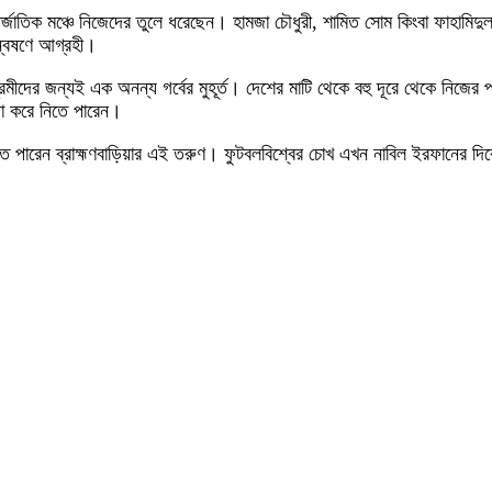
াতিক মঞ্চে নিজেদের তুলে ধরেছেন। হামজা চৌধুরী, শামিত সোম কিংবা ফাহামিদু
্বেষণে আগ্রহী।
ীদের জন্যই এক অনন্য গর্বের মুহূর্ত। দেশের মাটি থেকে বহু দূরে থেকে নিজের প
গা করে নিতে পারেন।
াতে পারেন ব্রাহ্মণবাড়িয়ার এই তরুণ। ফুটবলবিশ্বের চোখ এখন নাবিল ইরফানের দ