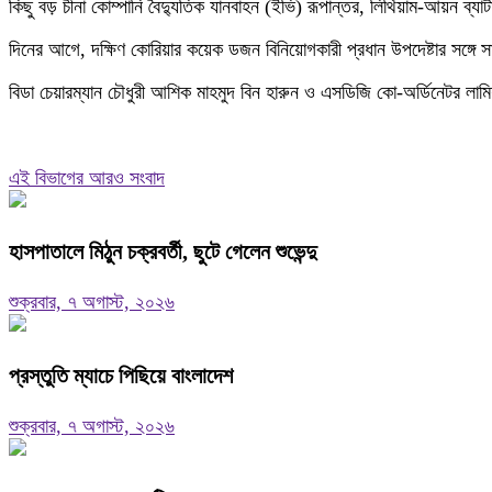
কিছু বড় চীনা কোম্পানি বৈদ্যুতিক যানবাহন (ইভি) রূপান্তর, লিথিয়াম-আয়ন 
দিনের আগে, দক্ষিণ কোরিয়ার কয়েক ডজন বিনিয়োগকারী প্রধান উপদেষ্টার সঙ্গে 
বিডা চেয়ারম্যান চৌধুরী আশিক মাহমুদ বিন হারুন ও এসডিজি কো-অর্ডিনেটর ল
এই বিভাগের আরও সংবাদ
হাসপাতালে মিঠুন চক্রবর্তী, ছুটে গেলেন শুভেন্দু
শুক্রবার, ৭ অগাস্ট, ২০২৬
প্রস্তুতি ম্যাচে পিছিয়ে বাংলাদেশ
শুক্রবার, ৭ অগাস্ট, ২০২৬