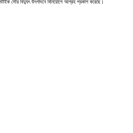
ভোলটাইক সৌর বিদ্যুৎ উৎপাদনে বিনিয়োগে আগ্রহ প্রকাশ করেছে।