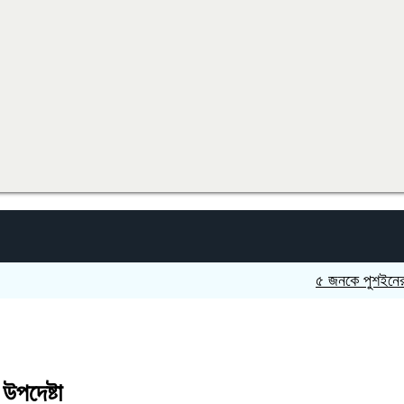
৫ জনকে পুশইনের চেষ্টা, ব
উপদেষ্টা