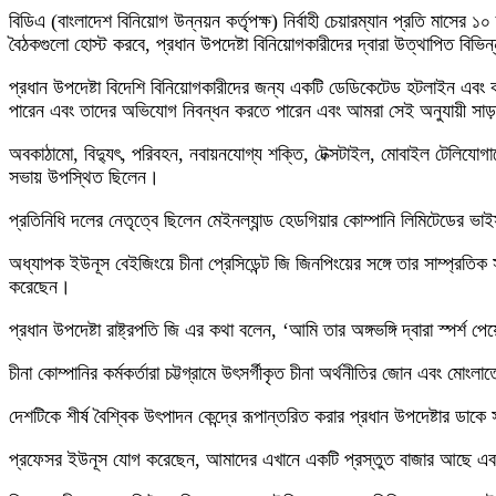
বিডিএ (বাংলাদেশ বিনিয়োগ উন্নয়ন কর্তৃপক্ষ) নির্বাহী চেয়ারম্যান প্রতি মাস
বৈঠকগুলো হোস্ট করবে, প্রধান উপদেষ্টা বিনিয়োগকারীদের দ্বারা উত্থাপিত বিভি
প্রধান উপদেষ্টা বিদেশি বিনিয়োগকারীদের জন্য একটি ডেডিকেটেড হটলাইন এবং
পারেন এবং তাদের অভিযোগ নিবন্ধন করতে পারেন এবং আমরা সেই অনুযায়ী সাড
অবকাঠামো, বিদ্যুৎ, পরিবহন, নবায়নযোগ্য শক্তি, টেক্সটাইল, মোবাইল টেলিযোগায
সভায় উপস্থিত ছিলেন।
প্রতিনিধি দলের নেতৃত্বে ছিলেন মেইনল্যান্ড হেডগিয়ার কোম্পানি লিমিটেডের ভা
অধ্যাপক ইউনূস বেইজিংয়ে চীনা প্রেসিডেন্ট জি জিনপিংয়ের সঙ্গে তার সাম্প্রতিক 
করেছেন।
প্রধান উপদেষ্টা রাষ্ট্রপতি জি এর কথা বলেন, ‘আমি তার অঙ্গভঙ্গি দ্বারা স্পর্শ পে
চীনা কোম্পানির কর্মকর্তারা চট্টগ্রামে উৎসর্গীকৃত চীনা অর্থনীতির জোন এবং মো
দেশটিকে শীর্ষ বৈশ্বিক উৎপাদন কেন্দ্রে রূপান্তরিত করার প্রধান উপদেষ্টার ডাকে 
প্রফেসর ইউনূস যোগ করেছেন, আমাদের এখানে একটি প্রস্তুত বাজার আছে এবং