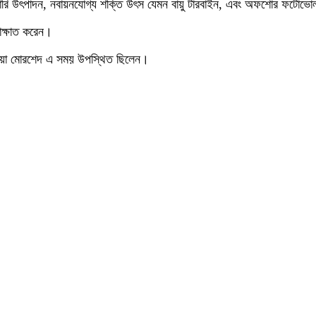
ব্যাটারি উৎপাদন, নবায়নযোগ্য শক্তি উৎস যেমন বায়ু টারবাইন, এবং অফশোর ফটো
সাক্ষাত করেন।
ামিয়া মোরশেদ এ সময় উপস্থিত ছিলেন।