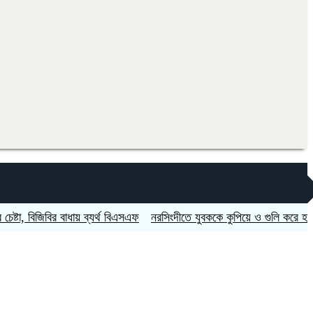
িজিবির বাধায় ব্যর্থ বিএসএফ
নরসিংদীতে যুবককে কুপিয়ে ও গুলি করে হত্যা
কিস