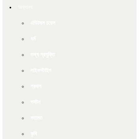
অন্যান্য
এডিটরস চয়েস
ধর্ম
তথ্য প্রযুক্তি
লাইফস্টাইল
প্রবাস
পর্যটন
মতামত
কৃষি