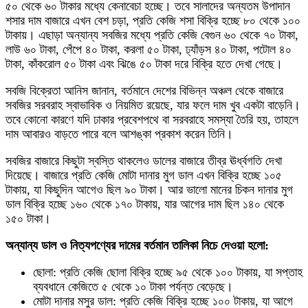
৫০ থেকে ৬০ টাকার মধ্যে কেনাবেচা হচ্ছে। তবে সালাদের অন্যতম উপাদান
শসার দাম বাজারে এখন বেশ চড়া, প্রতি কেজি শসা বিক্রি হচ্ছে ৮০ থেকে ১০০
টাকায়। এছাড়া অন্যান্য সবজির মধ্যে প্রতি কেজি বেগুন ৬০ থেকে ৭০ টাকা,
লাউ ৬০ টাকা, পেঁপে ৪০ টাকা, করলা ৫০ টাকা, ঢ্যাঁড়স ৪০ টাকা, পটোল ৪০
টাকা, কাঁকরোল ৫০ টাকা এবং ঝিঙে ৫০ টাকা দরে বিক্রি হতে দেখা গেছে।
সবজি বিক্রেতা আনিস জানান, বর্তমানে দেশের বিভিন্ন অঞ্চল থেকে বাজারে
সবজির সরবরাহ স্বাভাবিক ও নিয়মিত রয়েছে, যার ফলে দাম খুব একটা বাড়েনি।
তবে কোনো কারণে যদি ঢাকার প্রবেশপথে বা সরবরাহে সমস্যা তৈরি হয়, তাহলে
দাম আবারও বাড়তে পারে বলে আশঙ্কা প্রকাশ করেন তিনি।
সবজির বাজারে কিছুটা স্বস্তি থাকলেও ডালের বাজারে তীব্র ঊর্ধ্বগতি দেখা
দিয়েছে। বাজারে প্রতি কেজি মোটা দানার মুগ ডাল এখন বিক্রি হচ্ছে ১০৫
টাকায়, যা কিছুদিন আগেও ছিল ৯০ টাকা। আর ভালো মানের চিকন দানার মুগ
ডাল বিক্রি হচ্ছে ১৬০ থেকে ১৭০ টাকায়, যার আগের দাম ছিল ১৪০ থেকে
১৫০ টাকা।
অন্যান্য ডাল ও নিত্যপণ্যের দামের বর্তমান তালিকা নিচে দেওয়া হলো:
ছোলা: প্রতি কেজি ছোলা বিক্রি হচ্ছে ৯৫ থেকে ১০০ টাকায়, যা সপ্তাহ
ব্যবধানে কেজিতে ৫ থেকে ১০ টাকা পর্যন্ত বেড়েছে।
মোটা দানার মসুর ডাল: প্রতি কেজি বিক্রি হচ্ছে ১০০ টাকায়, যা আগে