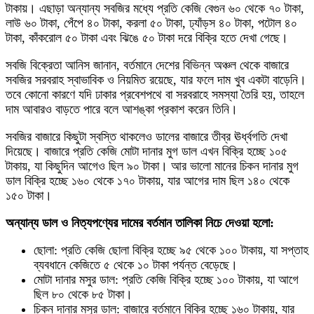
টাকায়। এছাড়া অন্যান্য সবজির মধ্যে প্রতি কেজি বেগুন ৬০ থেকে ৭০ টাকা,
লাউ ৬০ টাকা, পেঁপে ৪০ টাকা, করলা ৫০ টাকা, ঢ্যাঁড়স ৪০ টাকা, পটোল ৪০
টাকা, কাঁকরোল ৫০ টাকা এবং ঝিঙে ৫০ টাকা দরে বিক্রি হতে দেখা গেছে।
সবজি বিক্রেতা আনিস জানান, বর্তমানে দেশের বিভিন্ন অঞ্চল থেকে বাজারে
সবজির সরবরাহ স্বাভাবিক ও নিয়মিত রয়েছে, যার ফলে দাম খুব একটা বাড়েনি।
তবে কোনো কারণে যদি ঢাকার প্রবেশপথে বা সরবরাহে সমস্যা তৈরি হয়, তাহলে
দাম আবারও বাড়তে পারে বলে আশঙ্কা প্রকাশ করেন তিনি।
সবজির বাজারে কিছুটা স্বস্তি থাকলেও ডালের বাজারে তীব্র ঊর্ধ্বগতি দেখা
দিয়েছে। বাজারে প্রতি কেজি মোটা দানার মুগ ডাল এখন বিক্রি হচ্ছে ১০৫
টাকায়, যা কিছুদিন আগেও ছিল ৯০ টাকা। আর ভালো মানের চিকন দানার মুগ
ডাল বিক্রি হচ্ছে ১৬০ থেকে ১৭০ টাকায়, যার আগের দাম ছিল ১৪০ থেকে
১৫০ টাকা।
অন্যান্য ডাল ও নিত্যপণ্যের দামের বর্তমান তালিকা নিচে দেওয়া হলো:
ছোলা: প্রতি কেজি ছোলা বিক্রি হচ্ছে ৯৫ থেকে ১০০ টাকায়, যা সপ্তাহ
ব্যবধানে কেজিতে ৫ থেকে ১০ টাকা পর্যন্ত বেড়েছে।
মোটা দানার মসুর ডাল: প্রতি কেজি বিক্রি হচ্ছে ১০০ টাকায়, যা আগে
ছিল ৮০ থেকে ৮৫ টাকা।
চিকন দানার মসুর ডাল: বাজারে বর্তমানে বিক্রি হচ্ছে ১৬০ টাকায়, যার