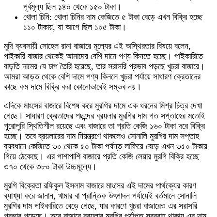
পূর্বমূল্য ছিল ১৪০ থেকে ১৫০ টাকা।
খোলা চিনি: খোলা চিনির দাম কেজিতে ৫ টাকা বেড়ে এখন বিক্রি হচ্ছে
১১০ টাকায়, যা আগে ছিল ১০৫ টাকা।
মুদি ব্যবসায়ী সোহেল রানা বাজারে মূল্যের এই অস্থিরতার বিষয়ে বলেন,
পাইকারি বাজার থেকেই আমাদের বেশি দামে পণ্য কিনতে হচ্ছে। পাইকারিতে
বাড়তি দামের যে চাপ তৈরি হয়েছে, তার সরাসরি প্রভাব পড়ছে খুচরা বাজারে।
আমরা আড়ত থেকে বেশি দামে পণ্য কিনলে খুচরা পর্যায়ে সাধারণ ক্রেতাদের
কাছে কম দামে বিক্রি করা কোনোভাবেই সম্ভব নয়।
এদিকে মাংসের বাজারে বিশেষ করে মুরগির দামে এক ধরনের মিশ্র চিত্র দেখা
গেছে। সাধারণ ক্রেতাদের পছন্দের ব্রয়লার মুরগির দাম গত সপ্তাহের মতোই
পুরোপুরি স্থিতিশীল রয়েছে এবং বাজারে তা প্রতি কেজি ১৬০ টাকা দরে বিক্রি
হচ্ছে। তবে ব্রয়লারের দাম নিয়ন্ত্রণে থাকলেও সোনালি মুরগির দাম সপ্তাহ
ব্যবধানে কেজিতে ৩০ থেকে ৫০ টাকা পর্যন্ত লাফিয়ে বেড়ে এখন ৩৫০ টাকায়
গিয়ে ঠেকেছে। এর পাশাপাশি বাজারে প্রতি কেজি লেয়ার মুরগি বিক্রি হচ্ছে
৩৭০ থেকে ৩৮০ টাকা উচ্চমূল্যে।
মুরগি বিক্রেতা রফিকুল ইসলাম বাজারে মাংসের এই দামের পার্থক্যের কারণ
ব্যাখ্যা করে জানান, খামার বা প্রান্তিক উৎপাদন পর্যায়েই বর্তমানে সোনালি
মুরগির দাম পাইকারিতে বেড়ে গেছে, যার কারণে খুচরা বাজারেও এর সরাসরি
প্রভাব পড়েছে। তবে বাজারে ব্রয়লার মুরগির পর্যাপ্ত সরবরাহ থাকায় এর দাম