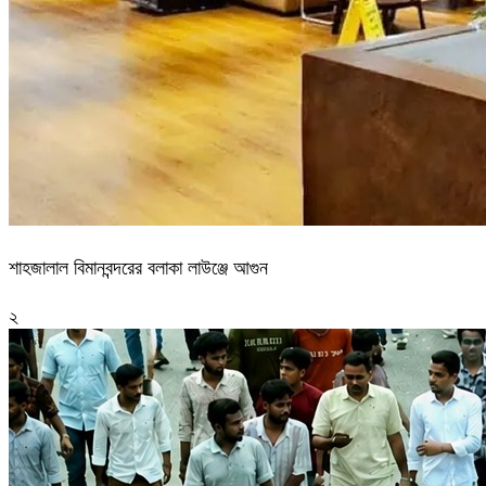
শাহজালাল বিমানবন্দরের বলাকা লাউঞ্জে আগুন
২