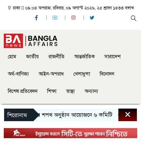
ঢাকা
০৯:০৪ অপরাহ্ন, রবিবার, ০৯ অগাস্ট ২০২৬, ২৫ শ্রাবণ ১৪৩৩ বঙ্গাব্দ
হোম
জাতীয়
রাজনীতি
আন্তর্জাতিক
সারাদেশ
অর্থ-বাণিজ্য
আইন-অপরাধ
খেলাধুলা
বিনোদন
বিশেষ প্রতিবেদন
শিক্ষা
স্বাস্থ্য
অন্যান্য
×
রাষ্ট্রপতির শপথ অনুষ্ঠান আয়োজনে ৬ কমিটি
প্রধানমন্ত্
শিরোনাম