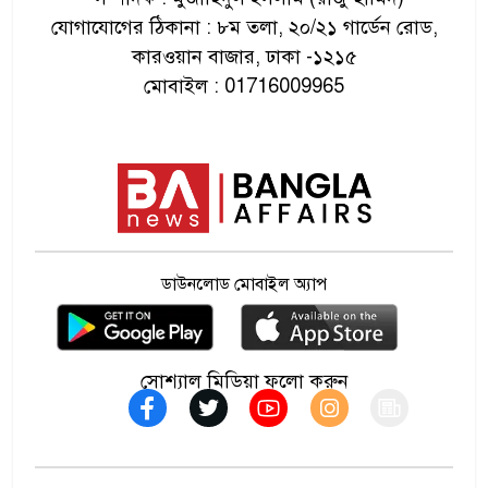
যোগাযোগের ঠিকানা : ৮ম তলা, ২০/২১ গার্ডেন রোড,
প্রসূতি বিভাগে তালা, অটোরিকশায়
৬
কারওয়ান বাজার, ঢাকা -১২১৫
প্রসব
মোবাইল : 01716009965
মির্জা ফখরুলই হচ্ছেন রাষ্ট্রপতি,
৭
ঘোষণা বুধবার
বরিশাল বিশ্ববিদ্যালয়ের কাছে বাস-
৮
মাহিন্দ্র সংঘর্ষে নিহত ১, আহত ৪
ডাউনলোড মোবাইল অ্যাপ
সালমান শাহ হত্যা মামলায় ডন
৯
কারাগারে
সোশ্যাল মিডিয়া ফলো করুন
তারেক-মোদির বৈঠকে সমাধান
১০
দেখছে ভারত