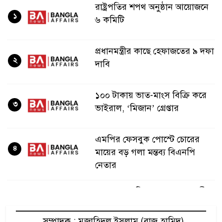
রাষ্ট্রপতির শপথ অনুষ্ঠান আয়োজনে
১
৬ কমিটি
প্রধানমন্ত্রীর কাছে হেফাজতের ৯ দফা
২
দাবি
১০০ টাকায় ভাত-মাংস বিক্রি করে
৩
ভাইরাল, ‘মিজান’ গ্রেপ্তার
এমপির ফেসবুক পোস্টে চোরের
৪
মায়ের বড় গলা মন্তব্য বিএনপি
নেতার
হেফাজত আমিরের সঙ্গে প্রধানমন্ত্রীর
৫
বৈঠক
সম্পাদক : মুজাহিদুল ইসলাম (রাজু হামিদ)