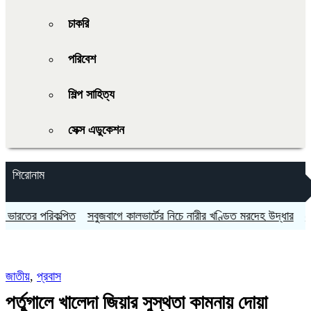
চাকরি
পরিবেশ
শিল্প সাহিত্য
সেক্স এডুকেশন
শিরোনাম
ের পরিকল্পিত
সবুজবাগে কালভার্টের নিচে নারীর খণ্ডিত মরদেহ উদ্ধার
জোড়া গো
জাতীয়
,
প্রবাস
পর্তুগালে খালেদা জিয়ার সুস্থতা কামনায় দোয়া