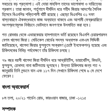
সবচেয়ে বড় প্রত্যাশা। এই দোয়া মাহফিল তাদের ভালোবাসা ও দায়িত্বের
প্রকাশ। তারা জানান, পর্তুগালে দীর্ঘদিন ধরে শহীদ জিয়ার আদর্শের সৈনিক
হিসেবে বিএনপির শক্তিশালী ঘাঁটি রয়েছে। এছাড়া বিএনপির ৩১ দফা
বাস্তবায়নে ঐকবদ্ধভাবে কাজ অব্যাহত থাকবে এবং আগামী ফেব্রুয়ারিতে
অংশগ্রহণমূলক নির্বাচনে ভোটদানে জনগণকে উৎসাহিত করা হবে।
গত রোববার থেকে এভারকেয়ার হাসপাতালে ভর্তি রয়েছেন বিএনপি চেয়ারপারসন
বেগম খালেদা জিয়া। মেডিকেল বোর্ডের সদস্য অধ্যাপক এফএম সিদ্দিকী
জানিয়েছেন, খালেদা জিয়ার ফুসফুসে সংক্রমণ (চেষ্টে ইনফেকশন) হয়েছে এবং
চিকিৎসকের নিবিড় পর্যবেক্ষণে তাঁর চিকিৎসা চলছে।
৭৯ বছর বয়সী খালেদা জিয়া দীর্ঘদিন ধরে আর্থ্রাইটিস, ডায়াবেটিস, কিডনি,
ফুসফুস, চোখসহ নানা জটিলতায় ভুগছেন। উন্নত চিকিৎসার জন্য গত ৭
জানুয়ারি তিনি লন্ডনে যান এবং ১১৭ দিন সেখানে চিকিৎসা শেষে ৬ মে দেশে
ফেরেন।
বাংলা অ্যাফেয়ার্স
৮ম তলা, ২০/২১ গার্ডেন রোড, কারওয়ান বাজার, ঢাকা -১২১৫
সম্পাদক