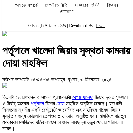
আমাদের সম্পর্কে
গোপনীয়তা নীতি
ব্যবহারের শর্তাবলি
বিজ্ঞাপন
যোগাযোগ
© Bangla Affairs 2025 | Devoloped By:
Trzen
পর্তুগালে খালেদা জিয়ার সুস্থতা কামনায়
দোয়া মাহফিল
সর্বশেষ আপডেট ০৫:৫৫:৩৫ অপরাহ্ন, বুধবার, ৩ ডিসেম্বর ২০২৫
বিএনপি চেয়ারপারসন ও সাবেক প্রধানমন্ত্রী
বেগম খালেদা
জিয়ার দ্রুত সুস্থতা
ও দীর্ঘায়ু কামনায়
পর্তুগালে
বিশেষ
দোয়া
মাহফিল অনুষ্ঠিত হয়েছে। রাজধানী
লিসবনের স্থানীয় একটি রেস্টুরেন্টে আয়োজিত এই মাহফিলে খালেদা জিয়ার
সুস্থতার জন্য কোরআন তেলাওয়াত ও দোয়া অনুষ্ঠিত হয়। মাহফিলে বায়তুল
মোকাররম মসজিদের খতিব কায়েস আহমদ আবদুল্লা হুজুর দোয়ার পরিচালনা
করেন।