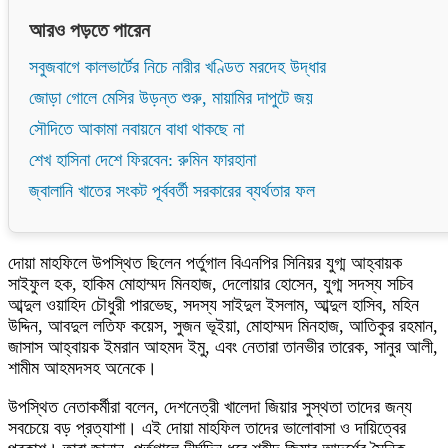
আরও পড়তে পারেন
সবুজবাগে কালভার্টের নিচে নারীর খণ্ডিত মরদেহ উদ্ধার
জোড়া গোলে মেসির উড়ন্ত শুরু, মায়ামির দাপুটে জয়
সৌদিতে আকামা নবায়নে বাধা থাকছে না
শেখ হাসিনা দেশে ফিরবেন: রুমিন ফারহানা
জ্বালানি খাতের সংকট পূর্ববর্তী সরকারের ব্যর্থতার ফল
দোয়া মাহফিলে উপস্থিত ছিলেন পর্তুগাল বিএনপির সিনিয়র যুগ্ম আহ্বায়ক
সাইফুল হক, হাকিম মোহাম্মদ মিনহাজ, দেলোয়ার হোসেন, যুগ্ম সদস্য সচিব
আব্দুল ওয়াহিদ চৌধুরী পারভেছ, সদস্য সাইদুল ইসলাম, আব্দুল হাসিব, মহিন
উদ্দিন, আবদুল লতিফ কয়েস, সুজন ভূইয়া, মোহাম্মদ মিনহাজ, আতিকুর রহমান,
জাসাস আহ্বায়ক ইমরান আহমদ ইমু, এবং নেতারা তানভীর তারেক, সানুর আলী,
শামীম আহমদসহ অনেকে।
উপস্থিত নেতাকর্মীরা বলেন, দেশনেত্রী খালেদা জিয়ার সুস্থতা তাদের জন্য
সবচেয়ে বড় প্রত্যাশা। এই দোয়া মাহফিল তাদের ভালোবাসা ও দায়িত্বের