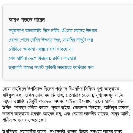
আরও পড়তে পারেন
সবুজবাগে কালভার্টের নিচে নারীর খণ্ডিত মরদেহ উদ্ধার
জোড়া গোলে মেসির উড়ন্ত শুরু, মায়ামির দাপুটে জয়
সৌদিতে আকামা নবায়নে বাধা থাকছে না
শেখ হাসিনা দেশে ফিরবেন: রুমিন ফারহানা
জ্বালানি খাতের সংকট পূর্ববর্তী সরকারের ব্যর্থতার ফল
দোয়া মাহফিলে উপস্থিত ছিলেন পর্তুগাল বিএনপির সিনিয়র যুগ্ম আহ্বায়ক
সাইফুল হক, হাকিম মোহাম্মদ মিনহাজ, দেলোয়ার হোসেন, যুগ্ম সদস্য সচিব
আব্দুল ওয়াহিদ চৌধুরী পারভেছ, সদস্য সাইদুল ইসলাম, আব্দুল হাসিব, মহিন
উদ্দিন, আবদুল লতিফ কয়েস, সুজন ভূইয়া, মোহাম্মদ মিনহাজ, আতিকুর রহমান,
জাসাস আহ্বায়ক ইমরান আহমদ ইমু, এবং নেতারা তানভীর তারেক, সানুর আলী,
শামীম আহমদসহ অনেকে।
উপস্থিত নেতাকর্মীরা বলেন, দেশনেত্রী খালেদা জিয়ার সুস্থতা তাদের জন্য