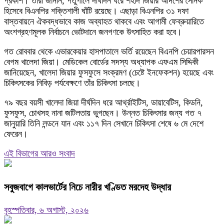
প্রকাশ। তারা জানান, পর্তুগালে দীর্ঘদিন ধরে শহীদ জিয়ার আদর্শের সৈনিক
হিসেবে বিএনপির শক্তিশালী ঘাঁটি রয়েছে। এছাড়া বিএনপির ৩১ দফা
বাস্তবায়নে ঐকবদ্ধভাবে কাজ অব্যাহত থাকবে এবং আগামী ফেব্রুয়ারিতে
অংশগ্রহণমূলক নির্বাচনে ভোটদানে জনগণকে উৎসাহিত করা হবে।
গত রোববার থেকে এভারকেয়ার হাসপাতালে ভর্তি রয়েছেন বিএনপি চেয়ারপারসন
বেগম খালেদা জিয়া। মেডিকেল বোর্ডের সদস্য অধ্যাপক এফএম সিদ্দিকী
জানিয়েছেন, খালেদা জিয়ার ফুসফুসে সংক্রমণ (চেষ্টে ইনফেকশন) হয়েছে এবং
চিকিৎসকের নিবিড় পর্যবেক্ষণে তাঁর চিকিৎসা চলছে।
৭৯ বছর বয়সী খালেদা জিয়া দীর্ঘদিন ধরে আর্থ্রাইটিস, ডায়াবেটিস, কিডনি,
ফুসফুস, চোখসহ নানা জটিলতায় ভুগছেন। উন্নত চিকিৎসার জন্য গত ৭
জানুয়ারি তিনি লন্ডনে যান এবং ১১৭ দিন সেখানে চিকিৎসা শেষে ৬ মে দেশে
ফেরেন।
এই বিভাগের আরও সংবাদ
সবুজবাগে কালভার্টের নিচে নারীর খণ্ডিত মরদেহ উদ্ধার
বৃহস্পতিবার, ৬ অগাস্ট, ২০২৬