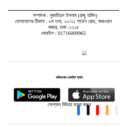
সম্পাদক : মুজাহিদুল ইসলাম (রাজু হামিদ)
যোগাযোগের ঠিকানা : ৮ম তলা, ২০/২১ গার্ডেন রোড, কারওয়ান
বাজার, ঢাকা -১২১৫
মোবাইল : 01716009965
ডাউনলোড মোবাইল অ্যাপ
সোশ্যাল মিডিয়া ফলো করুন