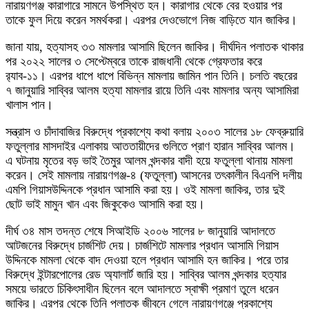
নারায়ণগঞ্জ কারাগারে সামনে উপস্থিত হন। কারাগার থেকে বের হওয়ার পর
তাকে ফুল দিয়ে করেন সমর্থকরা। এরপর দেওভোগে নিজ বাড়িতে যান জাকির।
জানা যায়, হত্যাসহ ৩৩ মামলার আসামি ছিলেন জাকির। দীর্ঘদিন পলাতক থাকার
পর ২০২২ সালের ৩ সেপ্টেম্বরে তাকে রাজধানী থেকে গ্রেফতার করে
র‌্যাব-১১। এরপর ধাপে ধাপে বিভিন্ন মামলায় জামিন পান তিনি। চলতি বছরের
৭ জানুয়ারি সাব্বির আলম হত্যা মামলার রায়ে তিনি এবং মামলার অন্য আসামিরা
খালাস পান।
সন্ত্রাস ও চাঁদাবাজির বিরুদ্ধে প্রকাশ্যে কথা বলায় ২০০৩ সালের ১৮ ফেব্রুয়ারি
ফতুল্লার মাসদাইর এলাকায় আততায়ীদের গুলিতে প্রাণ হারান সাব্বির আলম।
এ ঘটনায় মৃতের বড় ভাই তৈমুর আলম খন্দকার বাদী হয়ে ফতুল্লা থানায় মামলা
করেন। সেই মামলায় নারায়ণগঞ্জ-৪ (ফতুল্লা) আসনের তৎকালীন বিএনপি দলীয়
এমপি গিয়াসউদ্দিনকে প্রধান আসামি করা হয়। ওই মামলা জাকির, তার দুই
ছোট ভাই মামুন খান এবং জিকুকেও আসামি করা হয়।
দীর্ঘ ৩৪ মাস তদন্ত শেষে সিআইডি ২০০৬ সালের ৮ জানুয়ারি আদালতে
আটজনের বিরুদ্ধে চার্জশিট দেয়। চার্জশিটে মামলার প্রধান আসামি গিয়াস
উদ্দিনকে মামলা থেকে বাদ দেওয়া হলে প্রধান আসামি হন জাকির। পরে তার
বিরুদ্ধে ইন্টারপোলের রেড অ্যালার্ট জারি হয়। সাব্বির আলম খন্দকার হত্যার
সময়ে ভারতে চিকিৎসাধীন ছিলেন বলে আদালতে স্বাক্ষী প্রমাণ তুলে ধরেন
জাকির। এরপর থেকে তিনি পলাতক জীবনে গেলে নারায়ণগঞ্জে প্রকাশ্যে