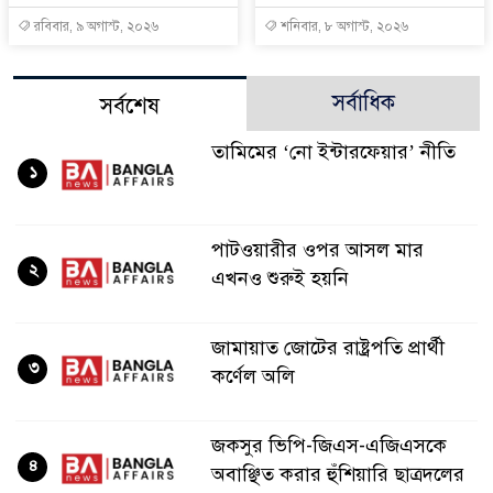
রবিবার, ৯ অগাস্ট, ২০২৬
শনিবার, ৮ অগাস্ট, ২০২৬
সর্বাধিক
সর্বশেষ
তামিমের ‘নো ইন্টারফেয়ার’ নীতি
১
পাটওয়ারীর ওপর আসল মার
২
এখনও শুরুই হয়নি
জামায়াত জোটের রাষ্ট্রপতি প্রার্থী
৩
কর্ণেল অলি
জকসুর ভিপি-জিএস-এজিএসকে
৪
অবাঞ্ছিত করার হুঁশিয়ারি ছাত্রদলের