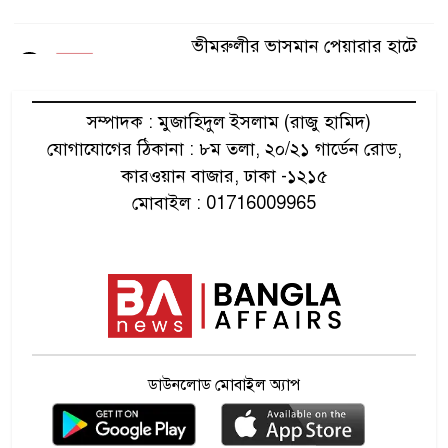
ভীমরুলীর ভাসমান পেয়ারার হাটে
৫
মার্কিন রাষ্ট্রদূত
সম্পাদক : মুজাহিদুল ইসলাম (রাজু হামিদ)
প্রধানমন্ত্রীর সমাবেশ ঘিরে
যোগাযোগের ঠিকানা : ৮ম তলা, ২০/২১ গার্ডেন রোড,
৬
বাহারছড়ায় মানুষের ঢল
কারওয়ান বাজার, ঢাকা -১২১৫
মোবাইল : 01716009965
ঢাকা-ময়মনসিংহ মহাসড়ক অবরোধ
৭
পরাজয় জেনেও রাষ্ট্রপতি নির্বাচনে
৮
প্রার্থী দেবে জামায়াত
ডাউনলোড মোবাইল অ্যাপ
সৌদির জুবাইলে গ্যাস স্থাপনায়
৯
আগুন