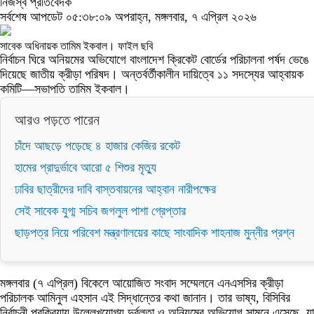
নিজস্ব প্রতিবেদক
সর্বশেষ আপডেট ০৫:৩৮:০৯ অপরাহ্ন, মঙ্গলবার, ৭ এপ্রিল ২০২৬
সাবেক অধিনায়ক তামিম ইকবাল। ফাইল ছবি
নির্বাচন ঘিরে অনিয়মের অভিযোগে বাংলাদেশ ক্রিকেট বোর্ডের পরিচালনা পর্ষদ ভেঙে
দিয়েছে জাতীয় ক্রীড়া পরিষদ। অন্তর্বর্তীকালীন দায়িত্বে ১১ সদস্যের আহ্বায়ক
কমিটি—সভাপতি তামিম ইকবাল।
আরও পড়তে পারেন
চাঁদে আছড়ে পড়েছে ৪ হাজার কেজির রকেট
হামের প্রাদুর্ভাবে আরো ৫ শিশুর মৃত্যু
ঢাবির ছাত্রীদের দাবি বাস্তবায়নের আহ্বান নারীপক্ষের
সেই সাবেক যুগ্ম সচিব জগলুল পাশা গ্রেপ্তার
ছাড়পত্র নিয়ে পরিবেশ মন্ত্রণালয়ের কাছে সাংবাদিক শাহনাজ মুন্নীর প্রশ্ন
মঙ্গলবার (৭ এপ্রিল) বিকেলে আয়োজিত সংবাদ সম্মেলনে এনএসসির ক্রীড়া
পরিচালক আমিনুল এহসান এই সিদ্ধান্তের কথা জানান। তার ভাষ্য, বিসিবির
নির্বাচনী প্রক্রিয়ায় উল্লেখযোগ্য দুর্বলতা ও অনিয়মের অভিযোগ সামনে এসেছে, যা