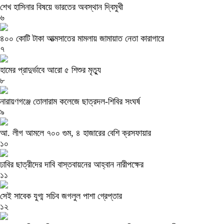
শেখ হাসিনার বিষয়ে ভারতের অবস্থান দ্বিমুখী
৬
৪০০ কোটি টাকা আত্মসাতের মামলায় জামায়াত নেতা কারাগারে
৭
হামের প্রাদুর্ভাবে আরো ৫ শিশুর মৃত্যু
৮
নারায়ণগঞ্জে তোলারাম কলেজে ছাত্রদল-শিবির সংঘর্ষ
৯
আ. লীগ আমলে ৭০০ গুম, ৪ হাজারের বেশি ক্রসফায়ার
১০
ঢাবির ছাত্রীদের দাবি বাস্তবায়নের আহ্বান নারীপক্ষের
১১
সেই সাবেক যুগ্ম সচিব জগলুল পাশা গ্রেপ্তার
১২