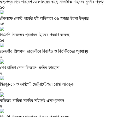
ছাড়পত্র নিয়ে পরিবেশ মন্ত্রণালয়ের কাছে সাংবাদিক শাহনাজ মুন্নীর প্রশ্ন
১৩
টেকনাফে কোস্ট গার্ডের দুই অভিযানে ৩৬ হাজার ইয়াবা উদ্ধার
১৪
বিএনপি নিজেদের প্রতারক হিসেবে প্রমাণ করেছে
১৫
তেজগাঁও শিল্পাঞ্চল ছাত্রলীগে বিবাহিত ও বিতর্কিতদের প্রাধান্য
১
শেখ হাসিনা দেশে ফিরবেন: রুমিন ফারহানা
২
মিরপুর-১০ ও ফার্মগেট মেট্রোস্টেশনে বোমা আতঙ্ক
৩
বাতিঘরে ফারিনা সামহির সাইলেন্ট এক্সপ্রেশনস
৪
বিএনপি নিজেদের প্রতারক হিসেবে প্রমাণ করেছে