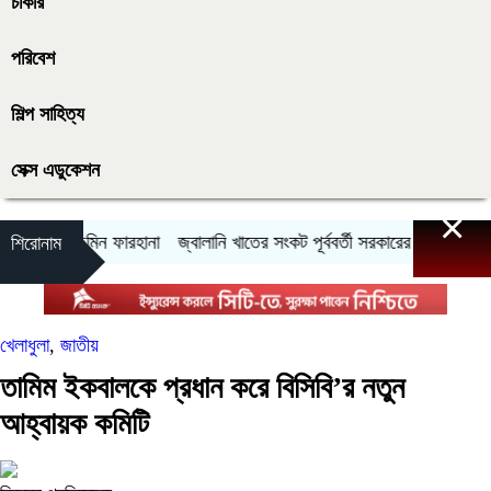
চাকরি
পরিবেশ
শিল্প সাহিত্য
সেক্স এডুকেশন
×
রবেন: রুমিন ফারহানা
জ্বালানি খাতের সংকট পূর্ববর্তী সরকারের ব্যর্থতার ফল
নর
শিরোনাম
খেলাধুলা
,
জাতীয়
তামিম ইকবালকে প্রধান করে বিসিবি’র নতুন
আহ্বায়ক কমিটি