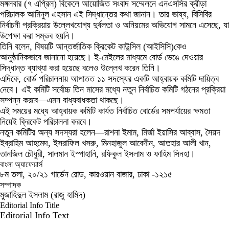
মঙ্গলবার (৭ এপ্রিল) বিকেলে আয়োজিত সংবাদ সম্মেলনে এনএসসির ক্রীড়া
পরিচালক আমিনুল এহসান এই সিদ্ধান্তের কথা জানান। তার ভাষ্য, বিসিবির
নির্বাচনী প্রক্রিয়ায় উল্লেখযোগ্য দুর্বলতা ও অনিয়মের অভিযোগ সামনে এসেছে, যা
উপেক্ষা করা সম্ভব হয়নি।
তিনি বলেন, বিষয়টি আন্তর্জাতিক ক্রিকেট কাউন্সিল (আইসিসি)কেও
আনুষ্ঠানিকভাবে জানানো হয়েছে। ই-মেইলের মাধ্যমে বোর্ড ভেঙে দেওয়ার
সিদ্ধান্ত ব্যাখ্যা করা হয়েছে বলেও উল্লেখ করেন তিনি।
এদিকে, বোর্ড পরিচালনায় আপাতত ১১ সদস্যের একটি আহ্বায়ক কমিটি দায়িত্ব
নেবে। এই কমিটি সর্বোচ্চ তিন মাসের মধ্যে নতুন নির্বাচিত কমিটি গঠনের প্রক্রিয়া
সম্পন্ন করবে—এমন বাধ্যবাধকতা থাকছে।
এই সময়ের মধ্যে আহ্বায়ক কমিটি কার্যত নির্বাচিত বোর্ডের সমপর্যায়ের ক্ষমতা
নিয়েই ক্রিকেট পরিচালনা করবে।
নতুন কমিটির অন্য সদস্যরা হলেন—রাশনা ইমাম, মির্জা ইয়াসির আব্বাস, সৈয়দ
ইব্রাহিম আহমেদ, ইসরাফিল খসরু, মিনহাজুল আবেদীন, আতহার আলী খান,
তানজিল চৌধুরী, সালমান ইস্পাহানি, রফিকুল ইসলাম ও ফাহিম সিনহা।
বাংলা অ্যাফেয়ার্স
৮ম তলা, ২০/২১ গার্ডেন রোড, কারওয়ান বাজার, ঢাকা -১২১৫
সম্পাদক
মুজাহিদুল ইসলাম (রাজু হামিদ)
Editorial Info Title
Editorial Info Text