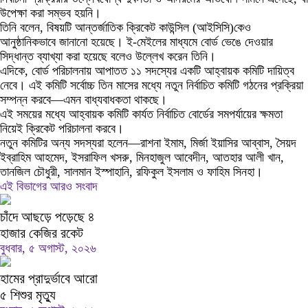
উপেক্ষা করা সম্ভব হয়নি।
তিনি বলেন, বিষয়টি আন্তর্জাতিক ক্রিকেট কাউন্সিল (আইসিসি)কেও
আনুষ্ঠানিকভাবে জানানো হয়েছে। ই-মেইলের মাধ্যমে বোর্ড ভেঙে দেওয়ার
সিদ্ধান্ত ব্যাখ্যা করা হয়েছে বলেও উল্লেখ করেন তিনি।
এদিকে, বোর্ড পরিচালনায় আপাতত ১১ সদস্যের একটি আহ্বায়ক কমিটি দায়িত্ব
নেবে। এই কমিটি সর্বোচ্চ তিন মাসের মধ্যে নতুন নির্বাচিত কমিটি গঠনের প্রক্রিয়া
সম্পন্ন করবে—এমন বাধ্যবাধকতা থাকছে।
এই সময়ের মধ্যে আহ্বায়ক কমিটি কার্যত নির্বাচিত বোর্ডের সমপর্যায়ের ক্ষমতা
নিয়েই ক্রিকেট পরিচালনা করবে।
নতুন কমিটির অন্য সদস্যরা হলেন—রাশনা ইমাম, মির্জা ইয়াসির আব্বাস, সৈয়দ
ইব্রাহিম আহমেদ, ইসরাফিল খসরু, মিনহাজুল আবেদীন, আতহার আলী খান,
তানজিল চৌধুরী, সালমান ইস্পাহানি, রফিকুল ইসলাম ও ফাহিম সিনহা।
এই বিভাগের আরও সংবাদ
চাঁদে আছড়ে পড়েছে ৪
হাজার কেজির রকেট
বুধবার, ৫ অগাস্ট, ২০২৬
হামের প্রাদুর্ভাবে আরো
৫ শিশুর মৃত্যু