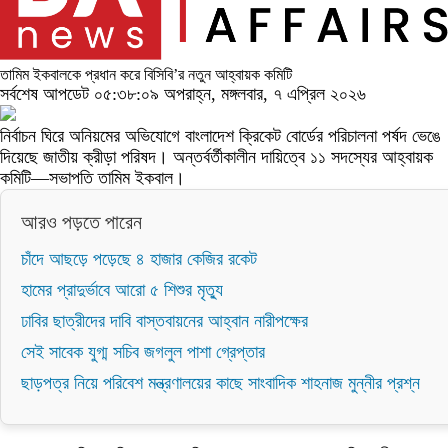
তামিম ইকবালকে প্রধান করে বিসিবি’র নতুন আহ্বায়ক কমিটি
সর্বশেষ আপডেট ০৫:৩৮:০৯ অপরাহ্ন, মঙ্গলবার, ৭ এপ্রিল ২০২৬
নির্বাচন ঘিরে অনিয়মের অভিযোগে বাংলাদেশ ক্রিকেট বোর্ডের পরিচালনা পর্ষদ ভেঙে
দিয়েছে জাতীয় ক্রীড়া পরিষদ। অন্তর্বর্তীকালীন দায়িত্বে ১১ সদস্যের আহ্বায়ক
কমিটি—সভাপতি তামিম ইকবাল।
আরও পড়তে পারেন
চাঁদে আছড়ে পড়েছে ৪ হাজার কেজির রকেট
হামের প্রাদুর্ভাবে আরো ৫ শিশুর মৃত্যু
ঢাবির ছাত্রীদের দাবি বাস্তবায়নের আহ্বান নারীপক্ষের
সেই সাবেক যুগ্ম সচিব জগলুল পাশা গ্রেপ্তার
ছাড়পত্র নিয়ে পরিবেশ মন্ত্রণালয়ের কাছে সাংবাদিক শাহনাজ মুন্নীর প্রশ্ন