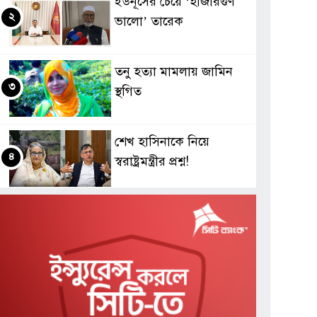
ইউনূসের চেয়ে ‘হাজারগুণ
২
ভালো’ তারেক
তনু হত্যা মামলায় জামিন
৩
স্থগিত
শেখ হাসিনাকে নিয়ে
৪
স্বরাষ্ট্রমন্ত্রীর প্রশ্ন!
হামে প্রাণহানির সংখ্যা ৮৬০
৫
জন
প্রথম শ্রেণিতে লটারিই বহাল,
৬
বাকিগুলোতে পরীক্ষা