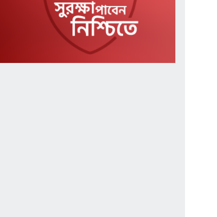
প্রধানমন্ত্রীর সাক্ষাতে পূরণ
৭
হলো ক্ষুদে শিল্পী অনুশ্রীর স্বপ্ন
নরসিংদীতে ১১ দলীয় জোটের
৮
স্মারকলিপি
বাঁশখালীর বন্যাদুর্গত ১০০
৯
পরিবার পাচ্ছে নতুন ঘর
চার বিভাগে লং মার্চে যাচ্ছে
১০
১১ দলীয় ঐক্যজোট
এনসিপি নেতাকর্মীদের