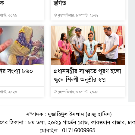
েক
স্থগিত
অগাস্ট, ২০২৬
বৃহস্পতিবার, ৬ অগাস্ট, ২০২৬
ানির সংখ্যা ৮৬০
প্রধানমন্ত্রীর সাক্ষাতে পূরণ হলো
ক্ষুদে শিল্পী অনুশ্রীর স্বপ্ন
অগাস্ট, ২০২৬
বৃহস্পতিবার, ৬ অগাস্ট, ২০২৬
সম্পাদক : মুজাহিদুল ইসলাম (রাজু হামিদ)
ের ঠিকানা : ৮ম তলা, ২০/২১ গার্ডেন রোড, কারওয়ান বাজার, ঢা
মোবাইল : 01716009965