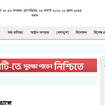
০৮:৫৬ অপরাহ্ন, বৃহস্পতিবার, ০৬ অগাস্ট ২০২৬, ২২ শ্রাবণ ১৪৩৩
বঙ্গাব্দ
শ
অর্থ-বাণিজ্য
আইন-অপরাধ
খেলাধুলা
বিনোদন
বিশেষ প
ক
 তালে