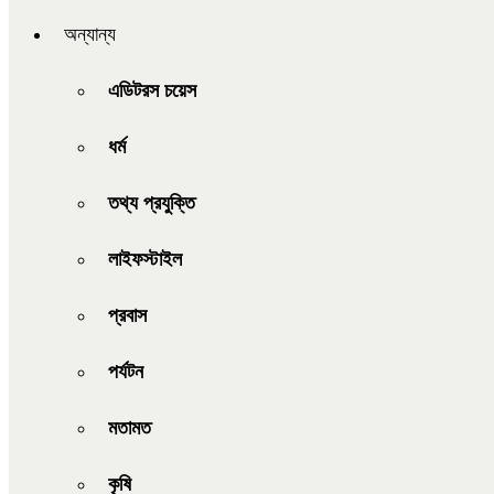
অন্যান্য
এডিটরস চয়েস
ধর্ম
তথ্য প্রযুক্তি
লাইফস্টাইল
প্রবাস
পর্যটন
মতামত
কৃষি