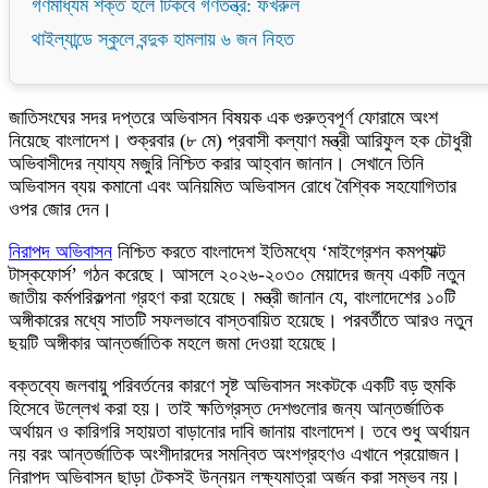
গণমাধ্যম শক্ত হলে টিকবে গণতন্ত্র: ফখরুল
থাইল্যান্ডে স্কুলে বন্দুক হামলায় ৬ জন নিহত
জাতিসংঘের সদর দপ্তরে অভিবাসন বিষয়ক এক গুরুত্বপূর্ণ ফোরামে অংশ
নিয়েছে বাংলাদেশ। শুক্রবার (৮ মে) প্রবাসী কল্যাণ মন্ত্রী আরিফুল হক চৌধুরী
অভিবাসীদের ন্যায্য মজুরি নিশ্চিত করার আহ্বান জানান। সেখানে তিনি
অভিবাসন ব্যয় কমানো এবং অনিয়মিত অভিবাসন রোধে বৈশ্বিক সহযোগিতার
ওপর জোর দেন।
নিরাপদ অভিবাসন
নিশ্চিত করতে বাংলাদেশ ইতিমধ্যে ‘মাইগ্রেশন কমপ্যাক্ট
টাস্কফোর্স’ গঠন করেছে। আসলে ২০২৬-২০৩০ মেয়াদের জন্য একটি নতুন
জাতীয় কর্মপরিকল্পনা গ্রহণ করা হয়েছে। মন্ত্রী জানান যে, বাংলাদেশের ১০টি
অঙ্গীকারের মধ্যে সাতটি সফলভাবে বাস্তবায়িত হয়েছে। পরবর্তীতে আরও নতুন
ছয়টি অঙ্গীকার আন্তর্জাতিক মহলে জমা দেওয়া হয়েছে।
বক্তব্যে জলবায়ু পরিবর্তনের কারণে সৃষ্ট অভিবাসন সংকটকে একটি বড় হুমকি
হিসেবে উল্লেখ করা হয়। তাই ক্ষতিগ্রস্ত দেশগুলোর জন্য আন্তর্জাতিক
অর্থায়ন ও কারিগরি সহায়তা বাড়ানোর দাবি জানায় বাংলাদেশ। তবে শুধু অর্থায়ন
নয় বরং আন্তর্জাতিক অংশীদারদের সমন্বিত অংশগ্রহণও এখানে প্রয়োজন।
নিরাপদ অভিবাসন ছাড়া টেকসই উন্নয়ন লক্ষ্যমাত্রা অর্জন করা সম্ভব নয়।