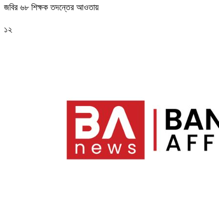
জবির ৬৮ শিক্ষক তদন্তের আওতায়
১২