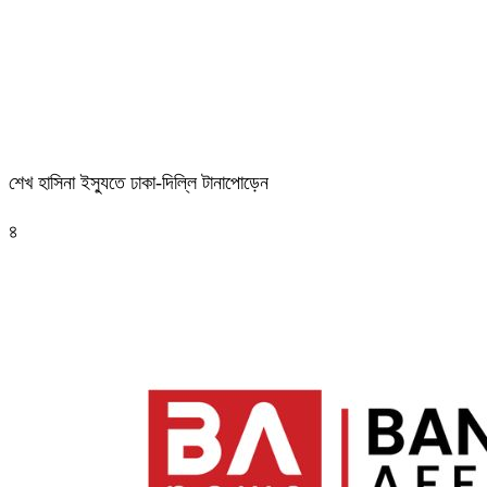
শেখ হাসিনা ইস্যুতে ঢাকা-দিল্লি টানাপোড়েন
৪