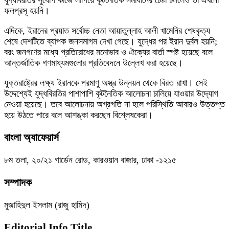
যুদ্ধবিরতির সুযোগ কাজে লাগিয়ে কূটনৈতিক সমাধানের চেষ্টা চললেও তা এখনো
ফলপ্রসূ হয়নি।
এদিকে, ইরানের প্রয়াত সর্বোচ্চ নেতা আয়াতুল্লাহ আলী খামেনির শেষকৃত্য
শেষে দেশটিতে ব্যাপক জনসমাগম দেখা গেছে। যুদ্ধের পর ইরান দুর্বল হয়নি;
বরং জনগণের মধ্যে প্রতিরোধের মনোভাব ও ঐক্যের বার্তা স্পষ্ট হয়েছে বলে
আন্তর্জাতিক গণমাধ্যমগুলোর প্রতিবেদনে উল্লেখ করা হয়েছে।
যুক্তরাষ্ট্রের লক্ষ্য ইরানকে পরমাণু অস্ত্র উন্নয়ন থেকে বিরত রাখা। সেই
উদ্দেশ্যেই যুদ্ধবিরতির পাশাপাশি কূটনৈতিক আলোচনা চালিয়ে যাওয়ার উদ্যোগ
নেওয়া হয়েছে। তবে আলোচনায় অগ্রগতি না হলে পরিস্থিতি আবারও উত্তপ্ত
হয়ে উঠতে পারে বলে আশঙ্কা করছেন বিশ্লেষকেরা।
বাংলা অ্যাফেয়ার্স
৮ম তলা, ২০/২১ গার্ডেন রোড, কারওয়ান বাজার, ঢাকা -১২১৫
সম্পাদক
মুজাহিদুল ইসলাম (রাজু হামিদ)
Editorial Info Title