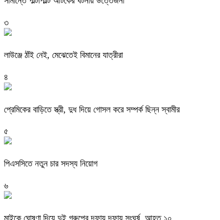
সীমান্তে পাল্টাপাল্টি আটকের ঘটনায় উত্তেজনা
৩
লাউঞ্জে ঠাঁই নেই, মেঝেতেই বিমানের যাত্রীরা
৪
প্রেমিকের বাড়িতে স্ত্রী, দুধ দিয়ে গোসল করে সম্পর্ক ছিন্ন স্বামীর
৫
পিএসসিতে নতুন চার সদস্য নিয়োগ
৬
মাইকে ঘোষণা দিয়ে দুই গ্রুপের দফায় দফায় সংঘর্ষ, আহত ১০