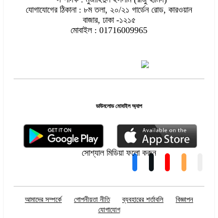
যোগাযোগের ঠিকানা : ৮ম তলা, ২০/২১ গার্ডেন রোড, কারওয়ান
বাজার, ঢাকা -১২১৫
মোবাইল : 01716009965
ডাউনলোড মোবাইল অ্যাপ
সোশ্যাল মিডিয়া ফলো করুন
আমাদের সম্পর্কে
গোপনীয়তা নীতি
ব্যবহারের শর্তাবলি
বিজ্ঞাপন
যোগাযোগ