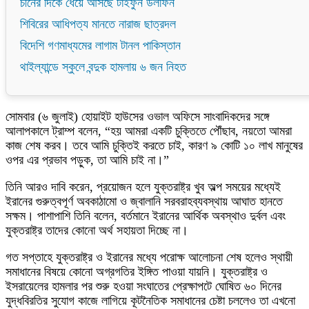
চীনের দিকে ধেয়ে আসছে টাইফুন ডলফিন
শিবিরের আধিপত্য মানতে নারাজ ছাত্রদল
বিদেশি গণমাধ্যমের লাগাম টানল পাকিস্তান
থাইল্যান্ডে স্কুলে বন্দুক হামলায় ৬ জন নিহত
সোমবার (৬ জুলাই) হোয়াইট হাউসের ওভাল অফিসে সাংবাদিকদের সঙ্গে
আলাপকালে ট্রাম্প বলেন, “হয় আমরা একটি চুক্তিতে পৌঁছাব, নয়তো আমরা
কাজ শেষ করব। তবে আমি চুক্তিই করতে চাই, কারণ ৯ কোটি ১০ লাখ মানুষের
ওপর এর প্রভাব পড়ুক, তা আমি চাই না।”
তিনি আরও দাবি করেন, প্রয়োজন হলে যুক্তরাষ্ট্র খুব অল্প সময়ের মধ্যেই
ইরানের গুরুত্বপূর্ণ অবকাঠামো ও জ্বালানি সরবরাহব্যবস্থায় আঘাত হানতে
সক্ষম। পাশাপাশি তিনি বলেন, বর্তমানে ইরানের আর্থিক অবস্থাও দুর্বল এবং
যুক্তরাষ্ট্র তাদের কোনো অর্থ সহায়তা দিচ্ছে না।
গত সপ্তাহে যুক্তরাষ্ট্র ও ইরানের মধ্যে পরোক্ষ আলোচনা শেষ হলেও স্থায়ী
সমাধানের বিষয়ে কোনো অগ্রগতির ইঙ্গিত পাওয়া যায়নি। যুক্তরাষ্ট্র ও
ইসরায়েলের হামলার পর শুরু হওয়া সংঘাতের প্রেক্ষাপটে ঘোষিত ৬০ দিনের
যুদ্ধবিরতির সুযোগ কাজে লাগিয়ে কূটনৈতিক সমাধানের চেষ্টা চললেও তা এখনো