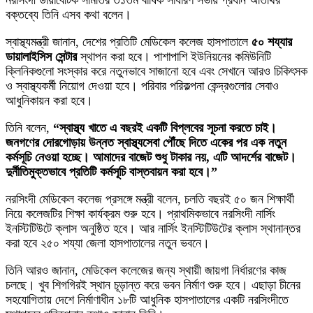
নরসিংদী ডায়াবেটিক সমিতির ৩১তম বার্ষিক সাধারণ সভায় প্রধান অতিথির
বক্তব্যে তিনি এসব কথা বলেন।
স্বাস্থ্যমন্ত্রী জানান, দেশের প্রতিটি মেডিকেল কলেজ হাসপাতালে
৫০ শয্যার
ডায়ালাইসিস সেন্টার
স্থাপন করা হবে। পাশাপাশি ইউনিয়নের কমিউনিটি
ক্লিনিকগুলো সংস্কার করে নতুনভাবে সাজানো হবে এবং সেখানে আরও চিকিৎসক
ও স্বাস্থ্যকর্মী নিয়োগ দেওয়া হবে। পরিবার পরিকল্পনা কেন্দ্রগুলোর সেবাও
আধুনিকায়ন করা হবে।
তিনি বলেন,
“স্বাস্থ্য খাতে এ বছরই একটি বিপ্লবের সূচনা করতে চাই।
জনগণের দোরগোড়ায় উন্নত স্বাস্থ্যসেবা পৌঁছে দিতে একের পর এক নতুন
কর্মসূচি নেওয়া হচ্ছে। আমাদের বাজেট শুধু টাকার নয়, এটি আদর্শের বাজেট।
দুর্নীতিমুক্তভাবে প্রতিটি কর্মসূচি বাস্তবায়ন করা হবে।”
নরসিংদী মেডিকেল কলেজ প্রসঙ্গে মন্ত্রী বলেন, চলতি বছরই ৫০ জন শিক্ষার্থী
নিয়ে কলেজটির শিক্ষা কার্যক্রম শুরু হবে। প্রাথমিকভাবে নরসিংদী নার্সিং
ইনস্টিটিউটে ক্লাস অনুষ্ঠিত হবে। আর নার্সিং ইনস্টিটিউটের ক্লাস স্থানান্তর
করা হবে ২৫০ শয্যা জেলা হাসপাতালের নতুন ভবনে।
তিনি আরও জানান, মেডিকেল কলেজের জন্য স্থায়ী জায়গা নির্ধারণের কাজ
চলছে। খুব শিগগিরই স্থান চূড়ান্ত করে ভবন নির্মাণ শুরু হবে। এছাড়া চীনের
সহযোগিতায় দেশে নির্মাণাধীন ১৮টি আধুনিক হাসপাতালের একটি নরসিংদীতে