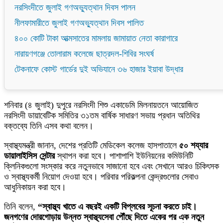
নরসিংদীতে জুলাই গণঅভ্যুত্থান দিবস পালন
নীলফামারীতে জুলাই গণঅভ্যুত্থান দিবস পালিত
৪০০ কোটি টাকা আত্মসাতের মামলায় জামায়াত নেতা কারাগারে
নারায়ণগঞ্জে তোলারাম কলেজে ছাত্রদল-শিবির সংঘর্ষ
টেকনাফে কোস্ট গার্ডের দুই অভিযানে ৩৬ হাজার ইয়াবা উদ্ধার
শনিবার (৪ জুলাই) দুপুরে নরসিংদী শিশু একাডেমি মিলনায়তনে আয়োজিত
নরসিংদী ডায়াবেটিক সমিতির ৩১তম বার্ষিক সাধারণ সভায় প্রধান অতিথির
বক্তব্যে তিনি এসব কথা বলেন।
স্বাস্থ্যমন্ত্রী জানান, দেশের প্রতিটি মেডিকেল কলেজ হাসপাতালে
৫০ শয্যার
ডায়ালাইসিস সেন্টার
স্থাপন করা হবে। পাশাপাশি ইউনিয়নের কমিউনিটি
ক্লিনিকগুলো সংস্কার করে নতুনভাবে সাজানো হবে এবং সেখানে আরও চিকিৎসক
ও স্বাস্থ্যকর্মী নিয়োগ দেওয়া হবে। পরিবার পরিকল্পনা কেন্দ্রগুলোর সেবাও
আধুনিকায়ন করা হবে।
তিনি বলেন,
“স্বাস্থ্য খাতে এ বছরই একটি বিপ্লবের সূচনা করতে চাই।
জনগণের দোরগোড়ায় উন্নত স্বাস্থ্যসেবা পৌঁছে দিতে একের পর এক নতুন