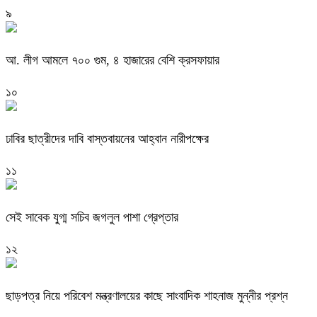
৯
আ. লীগ আমলে ৭০০ গুম, ৪ হাজারের বেশি ক্রসফায়ার
১০
ঢাবির ছাত্রীদের দাবি বাস্তবায়নের আহ্বান নারীপক্ষের
১১
সেই সাবেক যুগ্ম সচিব জগলুল পাশা গ্রেপ্তার
১২
ছাড়পত্র নিয়ে পরিবেশ মন্ত্রণালয়ের কাছে সাংবাদিক শাহনাজ মুন্নীর প্রশ্ন