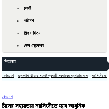
চাকরি
পরিবেশ
শিল্প সাহিত্য
সেক্স এডুকেশন
শিরোনাম
ানা
জ্বালানি খাতের সংকট পূর্ববর্তী সরকারের ব্যর্থতার ফল
নরসিংদীতে জুলাই গ
সারাদেশ
চীনের সহায়তায় নরসিংদীতে হবে আধুনিক