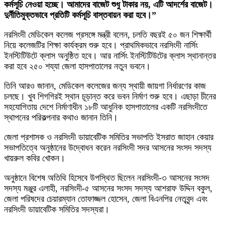
কর্মসূচি নেওয়া হচ্ছে। আমাদের বাজেট শুধু টাকার নয়, এটি আদর্শের বাজেট।
দুর্নীতিমুক্তভাবে প্রতিটি কর্মসূচি বাস্তবায়ন করা হবে।”
নরসিংদী মেডিকেল কলেজ প্রসঙ্গে মন্ত্রী বলেন, চলতি বছরই ৫০ জন শিক্ষার্থী
নিয়ে কলেজটির শিক্ষা কার্যক্রম শুরু হবে। প্রাথমিকভাবে নরসিংদী নার্সিং
ইনস্টিটিউটে ক্লাস অনুষ্ঠিত হবে। আর নার্সিং ইনস্টিটিউটের ক্লাস স্থানান্তর
করা হবে ২৫০ শয্যা জেলা হাসপাতালের নতুন ভবনে।
তিনি আরও জানান, মেডিকেল কলেজের জন্য স্থায়ী জায়গা নির্ধারণের কাজ
চলছে। খুব শিগগিরই স্থান চূড়ান্ত করে ভবন নির্মাণ শুরু হবে। এছাড়া চীনের
সহযোগিতায় দেশে নির্মাণাধীন ১৮টি আধুনিক হাসপাতালের একটি নরসিংদীতে
স্থাপনের পরিকল্পনার কথাও জানান তিনি।
জেলা প্রশাসক ও নরসিংদী ডায়াবেটিক সমিতির সভাপতি ইসরাত জাহান কেয়ার
সভাপতিত্বে অনুষ্ঠানের উদ্বোধন করেন নরসিংদী সদর আসনের সংসদ সদস্য
খায়রুল কবির খোকন।
অনুষ্ঠানে বিশেষ অতিথি হিসেবে উপস্থিত ছিলেন নরসিংদী-৩ আসনের সংসদ
সদস্য মঞ্জুর এলাহী, নরসিংদী-৫ আসনের সংসদ সদস্য আশরাফ উদ্দিন বকুল,
জেলা পরিষদের চেয়ারম্যান তোফাজ্জল হোসেন, জেলা বিএনপির নেতৃবৃন্দ এবং
নরসিংদী ডায়াবেটিক সমিতির সদস্যরা।