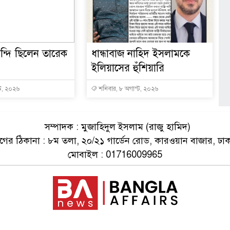
্দি ছিলেন তারেক
ধান্ধাবাজ নাহিদ ইসলামকে
ইলিয়াসের হুঁশিয়ারি
্ট, ২০২৬
শনিবার, ৮ অগাস্ট, ২০২৬
সম্পাদক : মুজাহিদুল ইসলাম (রাজু হামিদ)
ের ঠিকানা : ৮ম তলা, ২০/২১ গার্ডেন রোড, কারওয়ান বাজার, ঢা
মোবাইল : 01716009965