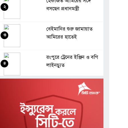
হেফাজত আমিরের সঙ্গে
২
বসছেন প্রধানমন্ত্রী
বেইমানির শুরু জামায়াত
৩
আমিরের হাতেই
রংপুরে ট্রেনের ইঞ্জিন ও বগি
৪
লাইনচ্যুত
এক ট্রলারে ধরা পড়লো ৪৮
৫
লাখ ৫০ হাজার টাকার ইলিশ
চীনের দিকে ধেয়ে আসছে
৬
টাইফুন ডলফিন