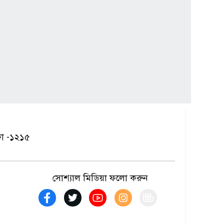
১৫
আ. লীগের ৬ নেতাকর্মী
গ্রেপ্তার
কা -১২১৫
সোশ্যাল মিডিয়া ফলো করুন