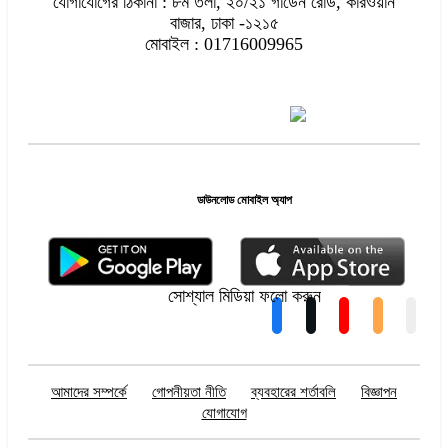
যোগাযোগের ঠিকানা : ৮ম তলা, ২০/২১ গার্ডেন রোড, কারওয়ান
বাজার, ঢাকা -১২১৫
মোবাইল : 01716009965
ডাউনলোড মোবাইল অ্যাপ
সোশ্যাল মিডিয়া ফলো করুন
আমাদের সম্পর্কে
গোপনীয়তা নীতি
ব্যবহারের শর্তাবলি
বিজ্ঞাপন
যোগাযোগ