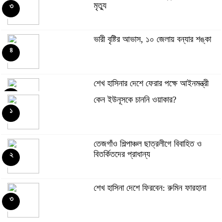
মৃত্যু
৩
ভারী বৃষ্টির আভাস, ১০ জেলায় বন্যার শঙ্কা
৪
শেখ হাসিনার দেশে ফেরার পক্ষে আইনমন্ত্রী
৫
কেন ইউনূসকে চাননি ওয়াকার?
১
বঙ্গমাতা শেখ ফজিলাতুন্নেছা মুজিবের জন্মদিন
আজ
৬
তেজগাঁও শিল্পাঞ্চল ছাত্রলীগে বিবাহিত ও
বিতর্কিতদের প্রাধান্য
২
সাফে আসছেন আরও ৫ প্রবাসী ফুটবলার
৭
শেখ হাসিনা দেশে ফিরবেন: রুমিন ফারহানা
৩
কর্মীর স্ত্রীর সঙ্গে অনৈতিক সম্পর্ক, বহিষ্কার