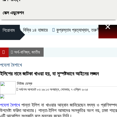
সেক্স এডুকেশন
×
াজা ইলিশ, বিক্রি ১৪ হাজারে
কুপ্রস্তাব প্রত্যাখ্যান, তরুণীকে গাছে বেঁধে চু
শিরোনাম
অর্থ-বাণিজ্য
জাতীয়
,
পহেলা বৈশাখে
ইলিশের নামে জাটকা খাওয়া হয়, যা সুস্পষ্টভাবে আইনের লঙ্ঘন
নিউজ ডেস্ক
সর্বশেষ আপডেট ০৩:২৬:১৩ অপরাহ্ন, সোমবার, ৭ এপ্রিল ২০২৫
পহেলা বৈশাখে
পান্তা ইলিশ না খাওয়ার আহ্বান জানিয়েছেন মৎস্য ও প্রাণিসম্প
উপদেষ্টা ফরিদা আখতার। পান্তা-ইলিশ আমাদের সংস্কৃতির অংশ নয়, ঢাকা শহরে
এটি আরোপিত সংস্কৃতি বলে মন্তব্য করেন তিনি।