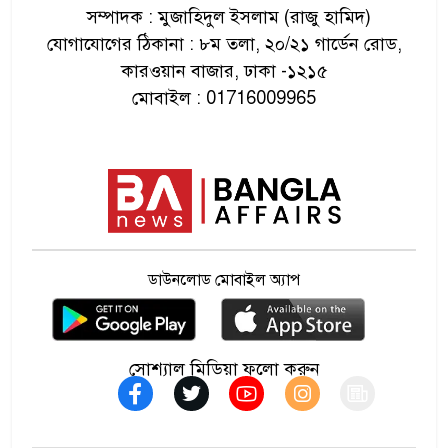
সম্পাদক : মুজাহিদুল ইসলাম (রাজু হামিদ)
সাতক্ষীরায় ২৩ লাখ টাকার
যোগাযোগের ঠিকানা : ৮ম তলা, ২০/২১ গার্ডেন রোড,
১০
চোরাচালান পণ্য জব্দ করেছে বিজিবি
কারওয়ান বাজার, ঢাকা -১২১৫
মোবাইল : 01716009965
বিভ্রান্ত করে জনগণের শান্তি নষ্ট
১১
করবেন না
সীমান্তে গুলিবিদ্ধ যুবকের মরদেহ
১২
ফেরত দিল ভারত
ডাউনলোড মোবাইল অ্যাপ
হবিগঞ্জে ত্রিমুখী সংঘর্ষে নিহত ২,
১৩
আড়াই ঘণ্টা যান চলাচল বন্ধ
সোশ্যাল মিডিয়া ফলো করুন
জেন-জি নিয়ে মন্তব্য বদলে ফের
১৪
আলোচনায় কঙ্গনা