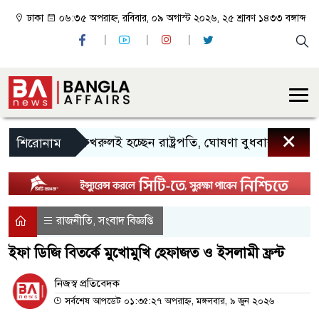
ঢাকা
০৬:৩৫ অপরাহ্ন, রবিবার, ০৯ অগাস্ট ২০২৬, ২৫ শ্রাবণ ১৪৩৩ বঙ্গাব্দ
×
মির্জা ফখরুলই হচ্ছেন রাষ্ট্রপতি, ঘোষণা বুধবার
বরিশাল 
শিরোনাম
রাজনীতি
সংবাদ বিজ্ঞপ্তি
,
ইফা ডিজি বিতর্কে মুখোমুখি হেফাজত ও ইসলামী ফ্রন্ট
নিজস্ব প্রতিবেদক
সর্বশেষ আপডেট ০১:৩৫:২৭ অপরাহ্ন, মঙ্গলবার, ৯ জুন ২০২৬