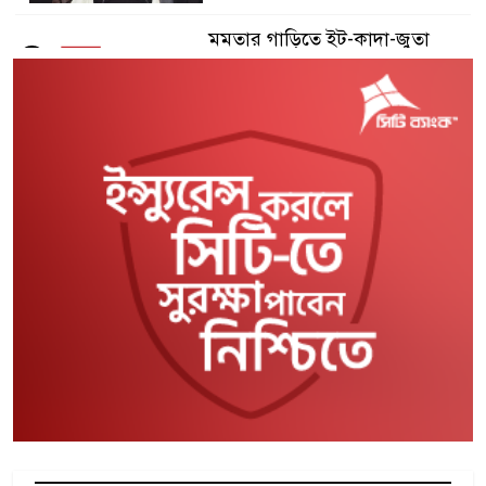
মমতার গাড়িতে ইট-কাদা-জুতা
৫
নিক্ষেপ
সাতক্ষীরায় ছাত্রদল ও আ.লীগ-
৬
ছাত্রলীগের সংঘর্ষ, আহত ১২
শেখ হাসিনা পালিয়ে আসেননি: রিভা
৭
গাঙ্গুলি
মানিকগঞ্জে শহীদ মিনার থেকে
৮
কিশোরের ঝুলন্ত মরদেহ উদ্ধার
সালমান শাহ হত্যা মামলায় ডন
৯
গ্রেপ্তার