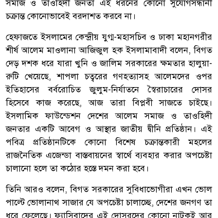
সমাজ ও তাওহিদী জনতা এই ধরনের কোনো সুযোগসন্ধানী
চক্রান্ত কোনোভাবেই বরদাশত করবে না।
হেফাজতে ইসলামের কেন্দ্রীয় যুগ্ম-মহাসচিব ও ঢাকা মহানগরীর
শীর্ষ আলেম মাওলানা আজিজুল হক ইসলামাবাদী বলেন, বিগত
দেড় দশক ধরে যারা খুনি ও জালিম সরকারের ক্ষমতার হালুয়া-
রুটি খেয়েছে, শাপলা চত্বরের গণহত্যাসহ আলেমদের ওপর
ইতিহাসের বর্বরোচিত জুলুম-নির্যাতনে স্বৈরাচারের দোসর
হিসেবে কাজ করেছে, আজ তারা বিপ্লবী সাজতে চাইছে।
ইসলামিক ফাউন্ডেশন দেশের আলেম সমাজ ও তাওহিদী
জনতার একটি আবেগ ও আস্থার জাতীয় দ্বীনি প্রতিষ্ঠান। এই
পবিত্র প্রতিষ্ঠানটিকে কোনো বিশেষ চক্রান্তকারী মহলের
রাজনৈতিক এজেন্ডা বাস্তবায়নের স্বার্থে ব্যবহার করার অপচেষ্টা
চালানো হলে তা কঠোর হস্তে দমন করা হবে।
​তিনি আরও বলেন, বিগত সরকারের সুবিধাভোগীরা এখন ভোল
পাল্টে ভোলানাথ সাজার যে অপচেষ্টা চালাচ্ছে, দেশের জনগণ তা
ধরে ফেলেছে। ফ্যাসিবাদের এই দোসরদের কোনো নাটকই আর