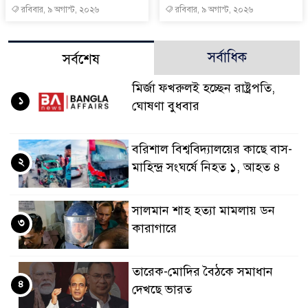
রবিবার, ৯ অগাস্ট, ২০২৬
রবিবার, ৯ অগাস্ট, ২০২৬
সর্বাধিক
সর্বশেষ
মির্জা ফখরুলই হচ্ছেন রাষ্ট্রপতি,
১
ঘোষণা বুধবার
বরিশাল বিশ্ববিদ্যালয়ের কাছে বাস-
২
মাহিন্দ্র সংঘর্ষে নিহত ১, আহত ৪
সালমান শাহ হত্যা মামলায় ডন
৩
কারাগারে
তারেক-মোদির বৈঠকে সমাধান
৪
দেখছে ভারত