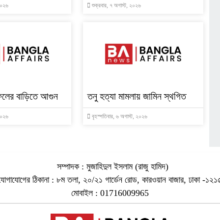
 ২০২৬
শুক্রবার, ৭ অগাস্ট, ২০২৬
ফেলের বাড়িতে আগুন
তনু হত্যা মামলায় জামিন স্থগিত
 ২০২৬
বৃহস্পতিবার, ৬ অগাস্ট, ২০২৬
সম্পাদক : মুজাহিদুল ইসলাম (রাজু হামিদ)
যোগাযোগের ঠিকানা : ৮ম তলা, ২০/২১ গার্ডেন রোড, কারওয়ান বাজার, ঢাকা -১২১
মোবাইল : 01716009965