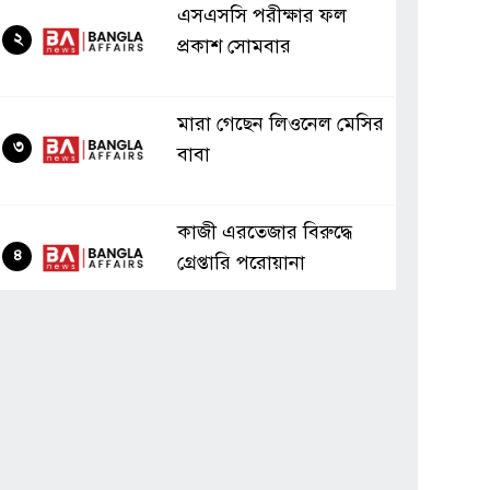
এসএসসি পরীক্ষার ফল
২
প্রকাশ সোমবার
মারা গেছেন লিওনেল মেসির
৩
বাবা
কাজী এরতেজার বিরুদ্ধে
৪
গ্রেপ্তারি পরোয়ানা
মাগুরায় ছাত্রদলের ধাওয়ায়
৫
থানায় আশ্রয় নিল শিবির
নেতাকর্মীরা
উত্তাল পদ্মায় চলছে অবৈধ
৬