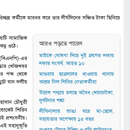
চ্ছন্ন কর্মীকে মারধর করে তার দীর্ঘদিনের সঞ্চিত টাকা ছিনিয়ে
িষয়টি সামাজিক
আরও পড়তে পারেন
ঝড় ওঠে।
মাইকে ঘোষণা দিয়ে দুই গ্রুপের দফায়
(বিএনপি)-এর
দফায় সংঘর্ষ, আহত ১০
দ্ধার খোঁজখবর
ঁর পক্ষ থেকে
মাগুরায় ছাত্রদলের ধাওয়ায় থানায়
ছুটে যান দলীয়
আশ্রয় নিল শিবির নেতাকর্মীরা
উত্তাল পদ্মায় চলছে অবৈধ খেয়ানৌকা,
দুর্ঘটনার শঙ্কা
হাসান চৌধুরী
যাডভোকেট শিরিন
দীঘিনালায় ভাঙা ঘরে মা-ছেলে,
যিই প্রশংসনীয়।
সহায়তার অপেক্ষায় ১৫ বছর
 এই সহানুভূতি
রংপুরে ট্রেনের ইঞ্জিন ও বগি লাইনচ্যুত