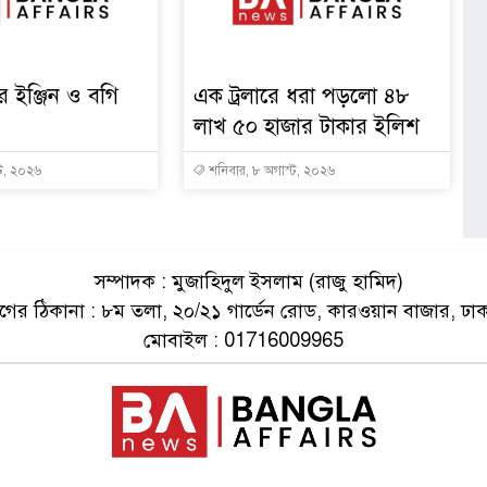
ের ইঞ্জিন ও বগি
এক ট্রলারে ধরা পড়লো ৪৮
লাখ ৫০ হাজার টাকার ইলিশ
্ট, ২০২৬
শনিবার, ৮ অগাস্ট, ২০২৬
সম্পাদক : মুজাহিদুল ইসলাম (রাজু হামিদ)
ের ঠিকানা : ৮ম তলা, ২০/২১ গার্ডেন রোড, কারওয়ান বাজার, ঢা
মোবাইল : 01716009965