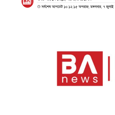
সর্বশেষ আপডেট ১০:১২:১৫ অপরাহ্ন, মঙ্গলবার, ৭ জুলা