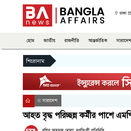
ঢাকা
হোম
জাতীয়
রাজনীতি
আন্তর্জাতিক
সারাদে
শিরোনাম
সারাদেশ
আহত বৃদ্ধ পরিচ্ছন্ন কর্মীর পাশে এম
বশির আহম্মদ মোল্লা, নরসিংদী প্রতিনিধি