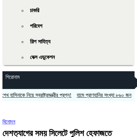
চাকরি
পরিবেশ
শিল্প সাহিত্য
সেক্স এডুকেশন
শিরোনাম
াকে নিয়ে স্বরাষ্ট্রমন্ত্রীর প্রশ্ন!
হামে প্রাণহানির সংখ্যা ৮৬০ জন
প্রথম শ্র
বিনোদন
দেশত্যাগের সময় সিলেটে পুলিশ হেফাজতে