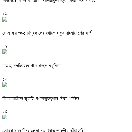
অবশেষে মিলল ভাইরাল ‘আশরাফুল স্ট্রাইকার’-এর পরিচয়
১১
গোল ফর গুড: বিশ্বকাপের গোলে সবুজ বাংলাদেশের বার্তা
১২
ঢাকাই চলচ্চিত্রে পা রাখছেন মধুমিতা
১৩
নীলফামারীতে জুলাই গণঅভ্যুত্থান দিবস পালিত
১৪
ভোমরা বন্দর দিয়ে এলো ১০ ট্রাক ভারতীয় কাঁচা মরিচ