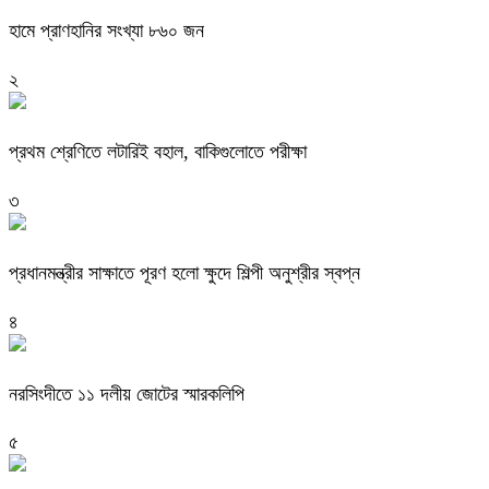
হামে প্রাণহানির সংখ্যা ৮৬০ জন
২
প্রথম শ্রেণিতে লটারিই বহাল, বাকিগুলোতে পরীক্ষা
৩
প্রধানমন্ত্রীর সাক্ষাতে পূরণ হলো ক্ষুদে শিল্পী অনুশ্রীর স্বপ্ন
৪
নরসিংদীতে ১১ দলীয় জোটের স্মারকলিপি
৫