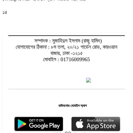
১৫
সম্পাদক : মুজাহিদুল ইসলাম (রাজু হামিদ)
যোগাযোগের ঠিকানা : ৮ম তলা, ২০/২১ গার্ডেন রোড, কারওয়ান
বাজার, ঢাকা -১২১৫
মোবাইল : 01716009965
ডাউনলোড মোবাইল অ্যাপ